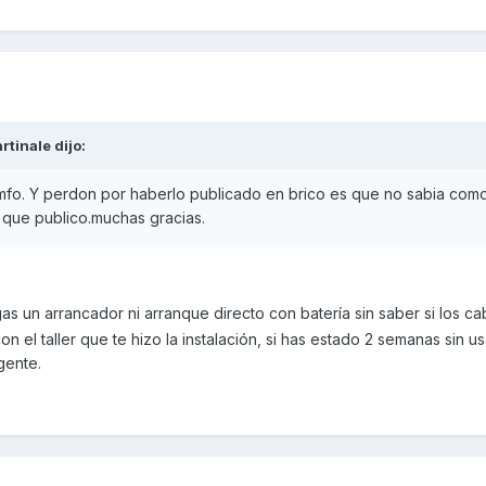
rtinale
dijo:
imfo. Y perdon por haberlo publicado en brico es que no sabia com
 que publico.muchas gracias.
as un arrancador ni arranque directo con batería sin saber si los ca
n el taller que te hizo la instalación, si has estado 2 semanas sin us
gente.