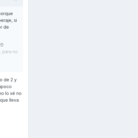
 porque
raje, si
or de
20
, para no
mo de 2 y
ampoco
no lo sé no
que lleva