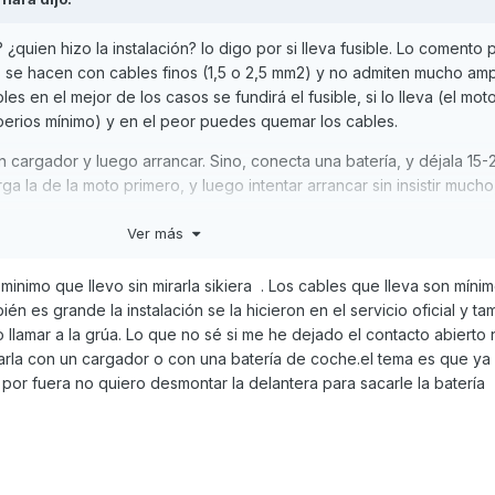
¿quien hizo la instalación? lo digo por si lleva fusible. Lo comento
e hacen con cables finos (1,5 o 2,5 mm2) y no admiten mucho ampe
es en el mejor de los casos se fundirá el fusible, si lo lleva (el mot
perios mínimo) y en el peor puedes quemar los cables.
n cargador y luego arrancar. Sino, conecta una batería, y déjala 15-
ga la de la moto primero, y luego intentar arrancar sin insistir mucho
Ver más
minimo que llevo sin mirarla sikiera . Los cables que lleva son míni
ido parada para que se te descargue?
n es grande la instalación se la hicieron en el servicio oficial y t
llamar a la grúa. Lo que no sé si me he dejado el contacto abierto 
arla con un cargador o con una batería de coche.el tema es que ya 
 por fuera no quiero desmontar la delantera para sacarle la batería