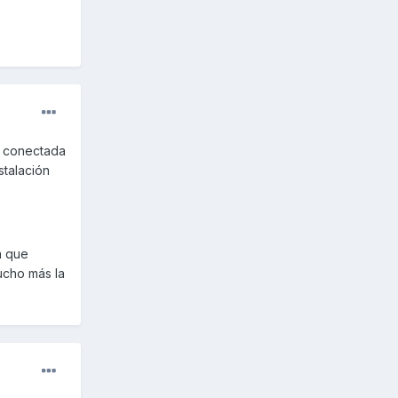
os conectada
stalación
a que
ucho más la