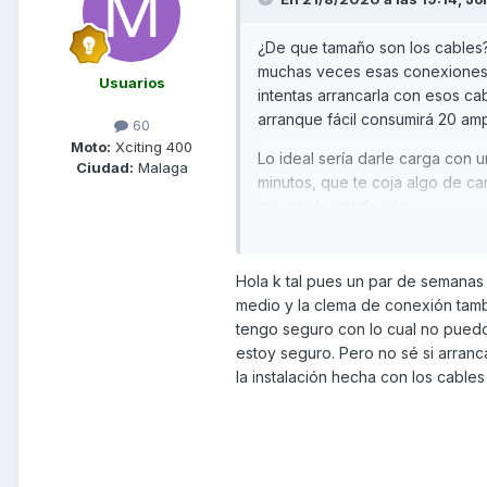
¿De que tamaño son los cables? 
muchas veces esas conexiones s
Usuarios
intentas arrancarla con esos cabl
arranque fácil consumirá 20 am
60
Moto:
Xciting 400
Lo ideal sería darle carga con u
Ciudad:
Malaga
minutos, que te coja algo de car
resentir la instalación.
Suerte!!
Hola k tal pues un par de semanas 
P.D. ¿cuanto tiempo la has ten
medio y la clema de conexión tambié
tengo seguro con lo cual no puedo 
estoy seguro. Pero no sé si arranc
un saludo
la instalación hecha con los cables