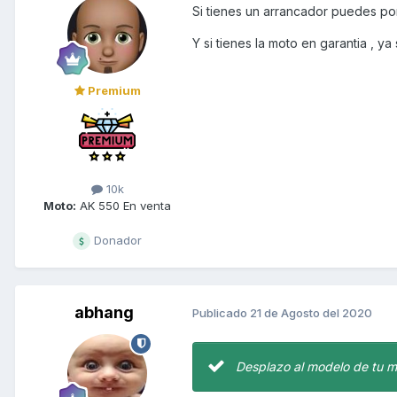
Si tienes un arrancador puedes po
Y si tienes la moto en garantia , 
Premium
10k
Moto:
AK 550 En venta
Donador
abhang
Publicado
21 de Agosto del 2020
Desplazo al modelo de tu me