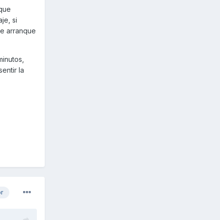
rque
e, si
 de arranque
minutos,
entir la
or