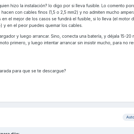
ien hizo la instalación? lo digo por si lleva fusible. Lo comento po
acen con cables finos (1,5 o 2,5 mm2) y no admiten mucho amperaj
 en el mejor de los casos se fundirá el fusible, si lo lleva (el motor
o) y en el peor puedes quemar los cables.
argador y luego arrancar. Sino, conecta una batería, y déjala 15-20 
oto primero, y luego intentar arrancar sin insistir mucho, para no res
 parada para que se te descargue?
Aut
rnara
dijo: