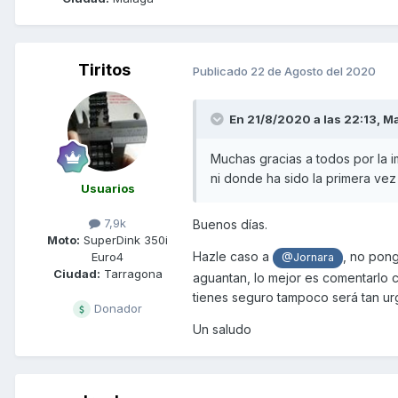
Tiritos
Publicado
22 de Agosto del 2020
En 21/8/2020 a las 22:13,
Ma
Muchas gracias a todos por la 
ni donde ha sido la primera vez
Usuarios
7,9k
Buenos días.
Moto:
SuperDink 350i
Hazle caso a
, no pong
Euro4
@Jornara
Ciudad:
Tarragona
aguantan, lo mejor es comentarlo co
tienes seguro tampoco será tan ur
Donador
Un saludo