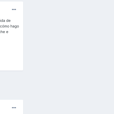
ida de
r cómo hago
che e