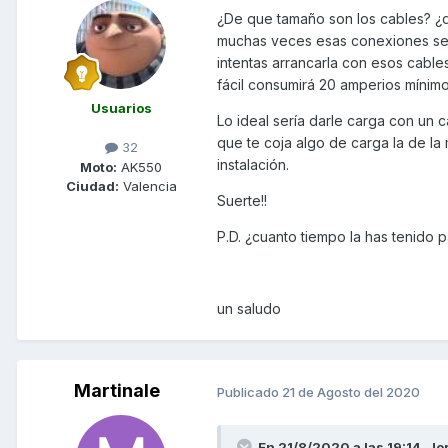
¿De que tamaño son los cables? ¿qu
muchas veces esas conexiones se h
intentas arrancarla con esos cables
fácil consumirá 20 amperios mínim
Usuarios
Lo ideal sería darle carga con un c
que te coja algo de carga la de la m
32
instalación.
Moto:
AK550
Ciudad:
Valencia
Suerte!!
P.D. ¿cuanto tiempo la has tenido
un saludo
Martinale
Publicado
21 de Agosto del 2020
En 21/8/2020 a las 19:14,
Jo