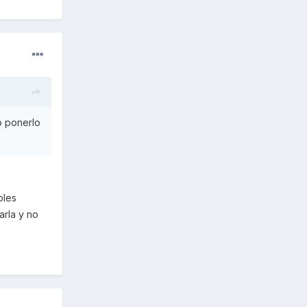
o ponerlo
bles
arla y no