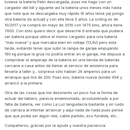
tuviese la batería Pelin descargada, pues me hago con un
cargador del lidl y aguante así la batería unos meses más hasta
que note que se descargaba muy rápido (6 años tenia ya) pongo
otra batería (la actual) y con ella lleva 5 años. La xciting es de
10/2017 y la compré en mayo de 2019 con 1475 kms, ahora tiene
7600. Con esto quiero decir que deseché d entrada que pudiera
ser batería porque utilice el mismo cargador para una batería
“mas nueva” y que marcaba bien en voltaje (13,9v) pero esta
tarde, evitando tener que subir la rampa de garaje empujando
190 kg porque la grúa no podría entrar en el garaje, me dispuse a
comprobar el amperaje de la batería en una tienda de baterías
cercana a casa antes de llamar al servicio de asistencia para
llevarla a taller y... sorpresa sólo habían 26 amperios para un
arranque que tira de 200. Pues eso, batería nueva (exide) 45€ y
arrancó a la primera.
Otra de las cosas que me desoriento un poco fue la forma de
actuar del tablero, parecía endemoniado, acostumbrado a por
falta de batería, ver como La Luz languidecía bastante y oír ruido
de carraca al intentar arrancar y aquí nada de nada pues pensé
que que podía ser algún rele, cable partido, ecu fundida, etc...
Compañeros, gracias por la ayuda y vuestra paciencia.