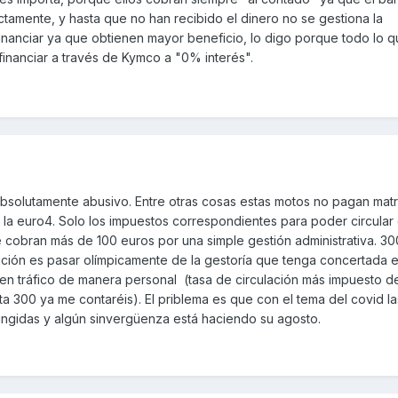
ctamente, y hasta que no han recibido el dinero no se gestiona la
 financiar ya que obtienen mayor beneficio, lo digo porque todo lo 
financiar a través de Kymco a "0% interés".
 absolutamente abusivo. Entre otras cosas estas motos no pagan matr
 la euro4. Solo los impuestos correspondientes para poder circular
 cobran más de 100 euros por una simple gestión administrativa. 3
ución es pasar olímpicamente de la gestoría que tenga concertada e
 en tráfico de manera personal (tasa de circulación más impuesto d
a 300 ya me contaréis). El priblema es que con el tema del covid la
ringidas y algún sinvergüenza está haciendo su agosto.