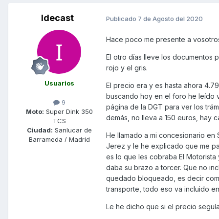
Idecast
Publicado
7 de Agosto del 2020
Hace poco me presente a vosotros
El otro días lleve los documentos 
rojo y el gris.
Usuarios
El precio era y es hasta ahora 4.7
buscando hoy en el foro he leído v
9
página de la DGT para ver los trám
Moto:
Super Dink 350
demás, no lleva a 150 euros, hay
TCS
Ciudad:
Sanlucar de
He llamado a mi concesionario en 
Barrameda / Madrid
Jerez y le he explicado que me par
es lo que les cobraba El Motorista
daba su brazo a torcer. Que no inc
quedado bloqueado, es decir comp
transporte, todo eso va incluido en
Le he dicho que si el precio segu