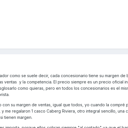
dor como se suele decir, cada concesionario tiene su margen de b
ventas y la competencia. El precio siempre es un precio oficial inc
glosarlo como quieras, pero en todos los concesionarios es el mi
rista.
o con su margen de ventas, igual que todos, yo cuando la compré 
 y me regalaron 1 casco Caberg Riviera, otro integral sencillo, una 
 si tienen margen.
les importa, porque ellos cobran siempre "al contado" ya que el b