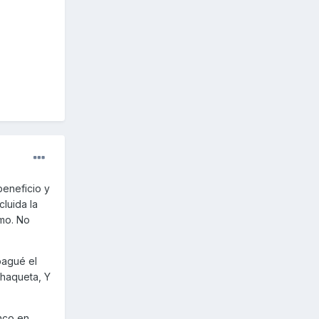
eneficio y
luida la
smo. No
pagué el
chaqueta, Y
anco en