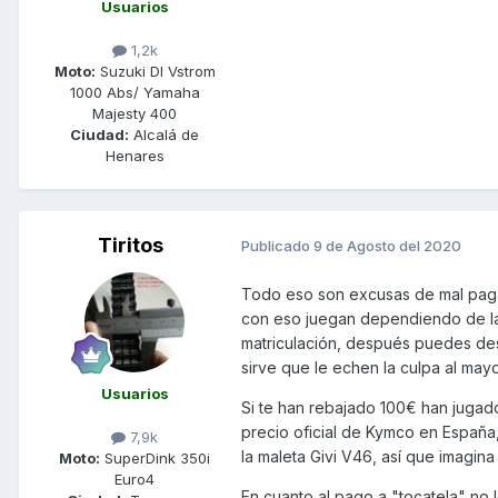
Usuarios
1,2k
Moto:
Suzuki Dl Vstrom
1000 Abs/ Yamaha
Majesty 400
Ciudad:
Alcalá de
Henares
Tiritos
Publicado
9 de Agosto del 2020
Todo eso son excusas de mal paga
con eso juegan dependiendo de las 
matriculación, después puedes des
sirve que le echen la culpa al mayo
Usuarios
Si te han rebajado 100€ han jugad
precio oficial de Kymco en España,
7,9k
la maleta Givi V46, así que imagina
Moto:
SuperDink 350i
Euro4
En cuanto al pago a "tocatela" no 