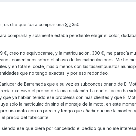
, os dije que iba a comprar una
SD
350.
para comprarla y solamente estaba pendiente elegir el color, dudaba
99 €, creo no equivocarme, y la matriculación, 300 €, me parecía m
arios comentarios sobre el abuso de las matriculaciones. Me he met
ites y en total el coste, más o menos con las tasa/impuestos municip
 cantidades que no tengo exactas y por eso redondeo.
Sanlucar de Barrameda que a su vez es subconcesionario de El Mot
ecía excesivo el precio de la matriculación. La contestación ha si
 y que ya habían tenido ese problema con más clientes y que El Mot
luye solo la matriculación sino el montaje de la moto, en este mom
ro una moto con un precio y tengo que añadir que me la monten y
 el precio del fabricante.
ía siendo ese que diera por cancelado el pedido que no me interes