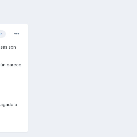
or
asas son
egún parece
pagado a