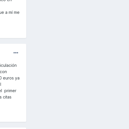
que a mí me
iculación
 con
00 euros ya
l
el primer
s citas