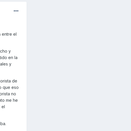
 entre el
ucho y
ido en la
ales y
orista de
do que eso
orista no
ento me he
 el
aba.