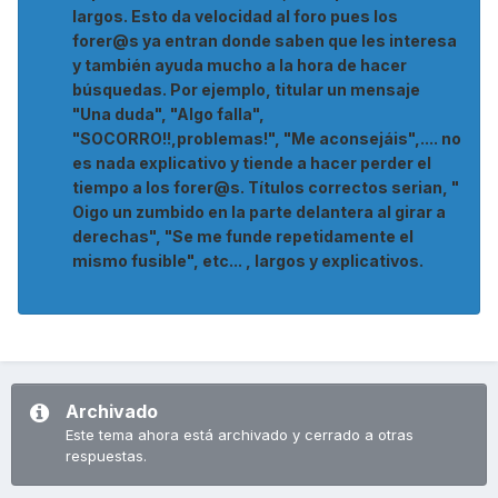
largos. Esto da velocidad al foro pues los
forer@s ya entran donde saben que les interesa
y también ayuda mucho a la hora de hacer
búsquedas. Por ejemplo, titular un mensaje
"Una duda", "Algo falla",
"SOCORRO!!,problemas!", "Me aconsejáis",.... no
es nada explicativo y tiende a hacer perder el
tiempo a los forer@s. Títulos correctos serian, "
Oigo un zumbido en la parte delantera al girar a
derechas", "Se me funde repetidamente el
mismo fusible", etc... , largos y explicativos.
Archivado
Este tema ahora está archivado y cerrado a otras
respuestas.