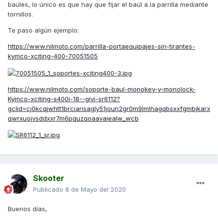
baúles, lo único es que hay que fijar el baúl a la parrilla mediante
tornillos.
Te paso algún ejemplo:
https://www.nilmoto.com/parrilla-portaequipajes-sin-tirantes-
kymco-xciting-400-70051505
https://www.nilmoto.com/soporte-baul-monokey-y-monolock-
Kymco-xciting-s400i-18--givi-sr6112?
gclid=cj0kcqjwhtt1brciarisagly51joun2gr0m9lmlhagqbsxxfgmbjkarx
qwrxuojvsddxxr7m6pquzqoaavaiealw_wcb
Skooter
Publicado
8 de Mayo del 2020
Buenos días,