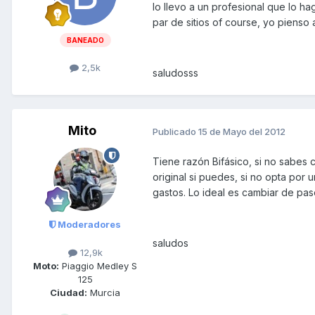
lo llevo a un profesional que lo h
par de sitios of course, yo pienso as
BANEADO
2,5k
saludosss
Mito
Publicado
15 de Mayo del 2012
Tiene razón Bifásico, si no sabes 
original si puedes, si no opta po
gastos. Lo ideal es cambiar de pas
Moderadores
saludos
12,9k
Moto:
Piaggio Medley S
125
Ciudad:
Murcia