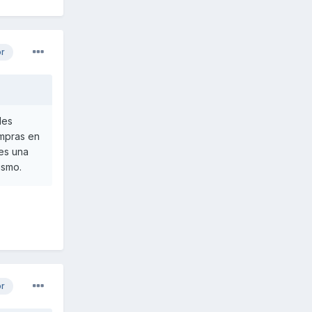
or
des
ompras en
 es una
ismo.
or