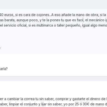
40 euros, si es cara de cojones...A eso añade la mano de obra, si l
mas barata, aunque poco, y te la pones tu que es facil, el mecánico i
l servicio oficial, si es multimarca o taller pequeño, igual algo meno
o
aría?
 a cambiar la correa tu sin saber, comprar y gastarte el dinero de 
ber, limpiar el conjunto y lijar sin saber, yo por 25 ó 30€ de mano 