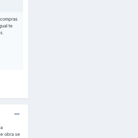
a compras
gual te
s.
la
de obra se