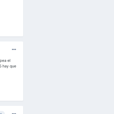
lpea el
25 hay que
or