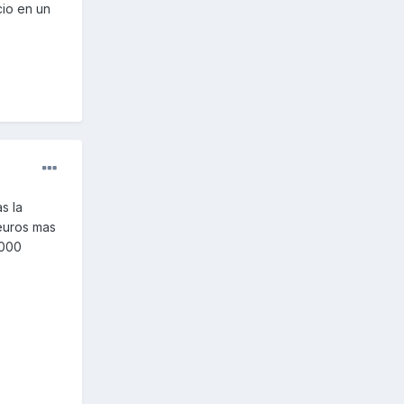
cio en un
s la
 euros mas
.000