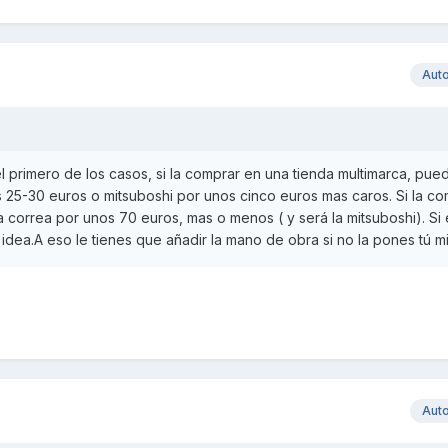
Aut
el primero de los casos, si la comprar en una tienda multimarca, pue
 25-30 euros o mitsuboshi por unos cinco euros mas caros. Si la c
 la correa por unos 70 euros, mas o menos ( y será la mitsuboshi). Si
 idea.A eso le tienes que añadir la mano de obra si no la pones tú m
Aut