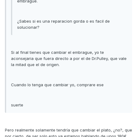
embrague.
¿Sabes si es una reparacion gorda o es facil de
solucionar?
Si al final tienes que cambiar el embrague, yo te
aconsejaria que fuera directo a por el de Dr.Pulley, que vale
la mitad que el de origen.
Cuando lo tenga que cambiar yo, comprare ese
suerte
Pero realmente solamente tendría que cambiar el plato, ¿no?, que
por cierto, de ser solo esto ya estamos hablando de unos 180€.