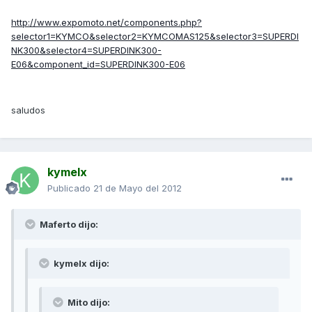
http://www.expomoto.net/components.php?
selector1=KYMCO&selector2=KYMCOMAS125&selector3=SUPERDI
NK300&selector4=SUPERDINK300-
E06&component_id=SUPERDINK300-E06
saludos
kymelx
Publicado
21 de Mayo del 2012
Maferto dijo:
kymelx dijo:
Mito dijo: