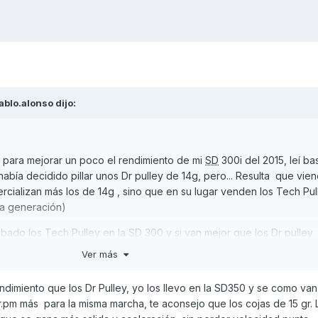
ablo.alonso
dijo:
 para mejorar un poco el rendimiento de mi
SD
300i del 2015, leí ba
abía decidido pillar unos Dr pulley de 14g, pero... Resulta que vien
ializan más los de 14g , sino que en su lugar venden los Tech Pul
da generación)
obado los Tech Pulley en la
SD
300 y si van mejor que los Dr pulley
Ver más
imiento que los Dr Pulley, yo los llevo en la SD350 y se como van,
.pm más para la misma marcha, te aconsejo que los cojas de 15 gr. 