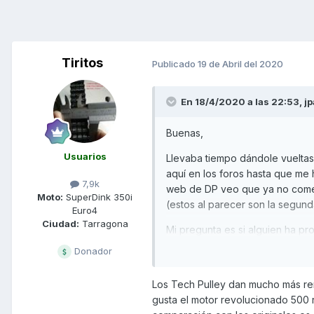
Tiritos
Publicado
19 de Abril del 2020
En 18/4/2020 a las 22:53,
jp
Buenas,
Usuarios
Llevaba tiempo dándole vueltas
aquí en los foros hasta que me h
7,9k
web de DP veo que ya no comerc
Moto:
SuperDink 350i
(estos al parecer son la segun
Euro4
Ciudad:
Tarragona
Mi pregunta es si alguien ha pr
originales ?
Donador
Desde ya muchas gracias!
Los Tech Pulley dan mucho más rend
gusta el motor revolucionado 500 r