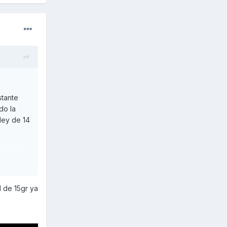
stante
do la
ley de 14
l de 15gr ya