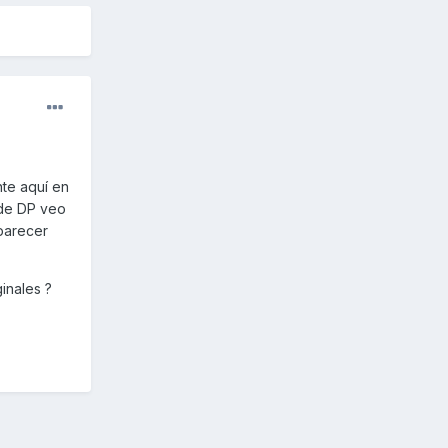
nte aquí en
 de DP veo
 parecer
inales ?