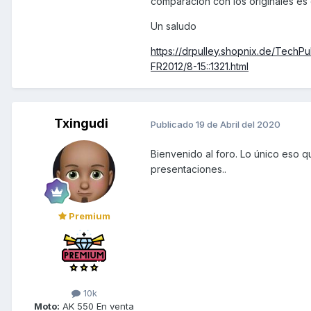
comparación con los originales es 
Un saludo
https://drpulley.shopnix.de/TechP
FR2012/8-15::1321.html
Txingudi
Publicado
19 de Abril del 2020
Bienvenido al foro. Lo único eso q
presentaciones..
Premium
10k
Moto:
AK 550 En venta