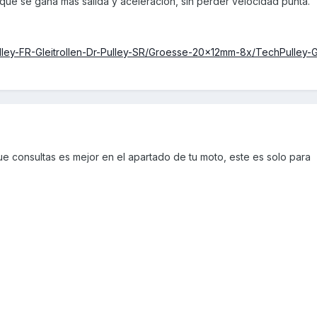
que se gana más salida y aceleración, sin perder velocidad punta.
ulley-FR-Gleitrollen-Dr-Pulley-SR/Groesse-20x12mm-8x/TechPulley-Gl
ue consultas es mejor en el apartado de tu moto, este es solo para