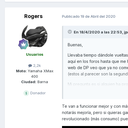
Rogers
Publicado
19 de Abril del 2020
En 18/4/2020 a las 22:53,
jp
Buenas,
Usuarios
Llevaba tiempo dándole vueltas
aquí en los foros hasta que me h
2,2k
web de DP veo que ya no comerc
Moto:
Yamaha XMax
(estos al parecer son la segun
400
Ciudad:
Barna
Mi pregunta es si alguien ha pr
originales ?
Donador
Desde ya muchas gracias!
Te van a funcionar mejor y con más
notarás mejoría, pero si quieras g
revolucionado (más consumo) pued