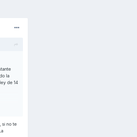
stante
do la
ley de 14
 si no te
La