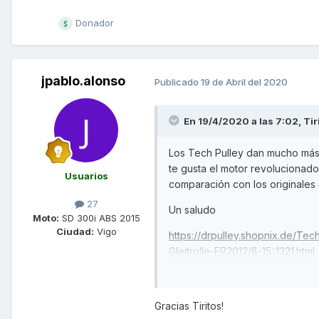
Donador
jpablo.alonso
Publicado
19 de Abril del 2020
En 19/4/2020 a las 7:02,
Tir
Los Tech Pulley dan mucho más r
te gusta el motor revolucionado
Usuarios
comparación con los originales 
27
Un saludo
Moto:
SD 300i ABS 2015
Ciudad:
Vigo
https://drpulley.shopnix.de/Te
Gleitrolle-FR2012/8-15::1321.html
Gracias Tiritos!