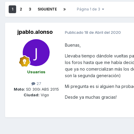
1
2
3
SIGUIENTE
Página 1 de 3
jpablo.alonso
Publicado
18 de Abril del 2020
Buenas,
Llevaba tiempo dándole vueltas pa
los foros hasta que me había decid
que ya no comercializan más los de
Usuarios
son la segunda generación)
27
Mi pregunta es si alguien ha proba
Moto:
SD 300i ABS 2015
Ciudad:
Vigo
Desde ya muchas gracias!