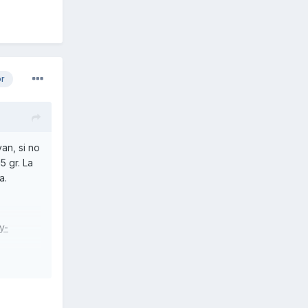
or
an, si no
5 gr. La
a.
y-