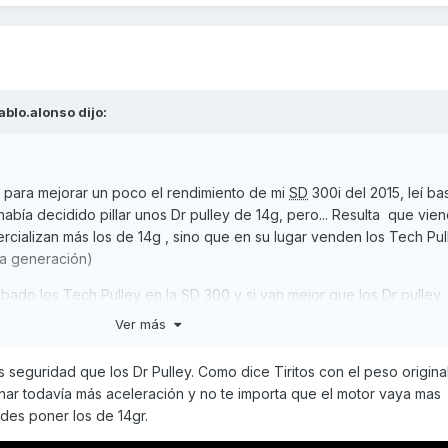
ablo.alonso
dijo:
 para mejorar un poco el rendimiento de mi
SD
300i del 2015, leí ba
abía decidido pillar unos Dr pulley de 14g, pero... Resulta que vien
ializan más los de 14g , sino que en su lugar venden los Tech Pul
da generación)
obado los Tech Pulley en la
SD
300 y si van mejor que los Dr pulley
Ver más
 seguridad que los Dr Pulley. Como dice Tiritos con el peso origina
anar todavía más aceleración y no te importa que el motor vaya mas
es poner los de 14gr.