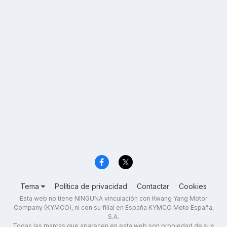
Tema
Política de privacidad
Contactar
Cookies
Esta web no tiene NINGUNA vinculación con Kwang Yang Motor
Company (KYMCO), ni con su filial en España KYMCO Moto España,
S.A.
Todas las marcas que aparecen en esta web son propiedad de sus