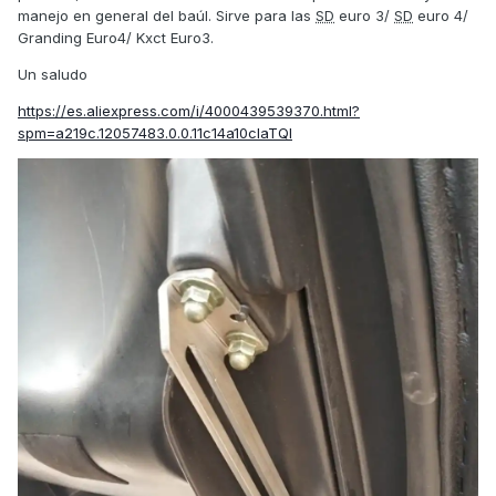
manejo en general del baúl. Sirve para las
SD
euro 3/
SD
euro 4/
Granding Euro4/ Kxct Euro3.
Un saludo
https://es.aliexpress.com/i/4000439539370.html?
spm=a219c.12057483.0.0.11c14a10claTQI