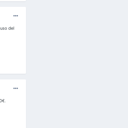
 uso del
00€.