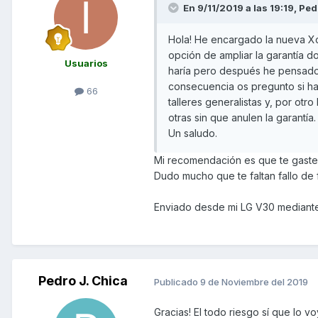
En 9/11/2019 a las 19:19,
Ped
Hola! He encargado la nueva Xc
opción de ampliar la garantía d
Usuarios
haría pero después he pensado q
consecuencia os pregunto si hay
66
talleres generalistas y, por ot
otras sin que anulen la garantía.
Un saludo.
Mi recomendación es que te gastes
Dudo mucho que te faltan fallo de
Enviado desde mi LG V30 mediant
Pedro J. Chica
Publicado
9 de Noviembre del 2019
Gracias! El todo riesgo sí que lo v