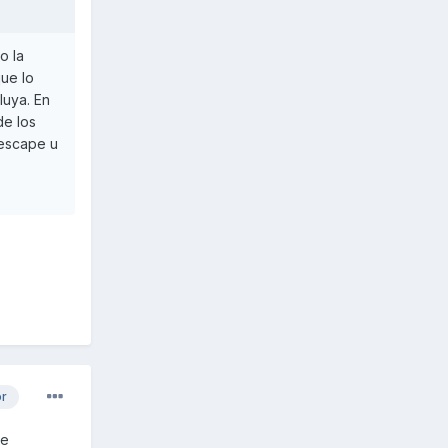
o la
que lo
luya. En
de los
 escape u
or
de