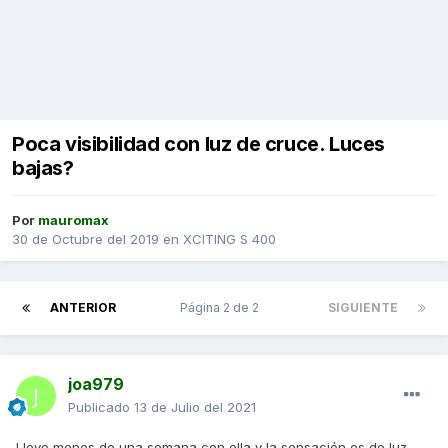
Poca visibilidad con luz de cruce. Luces
bajas?
Por
mauromax
30 de Octubre del 2019
en
XCITING S 400
ANTERIOR
Página 2 de 2
SIGUIENTE
joa979
Publicado
13 de Julio del 2021
Llevo menos de una semana con ella y la sensación es de luz