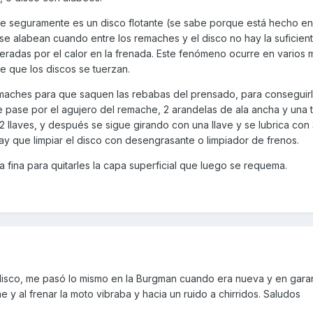
ue seguramente es un disco flotante (se sabe porque está hecho en
eleración "brusca"? (lo haría también con el trasero) le quedan 50
e alabean cuando entre los remaches y el disco no hay la suficien
neradas por el calor en la frenada. Este fenómeno ocurre en varios
n marcha....
de que los discos se tuerzan.
emaches para que saquen las rebabas del prensado, para conseguir
ue pase por el agujero del remache, 2 arandelas de ala ancha y una 
antera de la accidentada que tengo en casa. No encuentro manual de
2 llaves, y después se sigue girando con una llave y se lubrica con 
 de pares de apriete.
y que limpiar el disco con desengrasante o limpiador de frenos.
lija fina para quitarles la capa superficial que luego se requema.
 disco, me pasó lo mismo en la Burgman cuando era nueva y en garan
y al frenar la moto vibraba y hacia un ruido a chirridos. Saludos