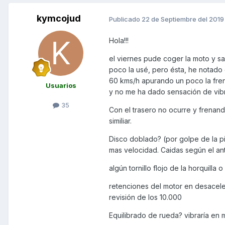
kymcojud
Publicado
22 de Septiembre del 2019
Hola!!!
el viernes pude coger la moto y sa
poco la usé, pero ésta, he notado
60 kms/h apurando un poco la fren
Usuarios
y no me ha dado sensación de vib
35
Con el trasero no ocurre y frenan
similiar.
Disco doblado? (por golpe de la p
mas velocidad. Caidas según el ant
algún tornillo flojo de la horquilla 
retenciones del motor en desaceler
revisión de los 10.000
Equilibrado de rueda? vibraría en m