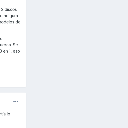
 2 discos
0 kms
te holgura
 modelos de
lo
tuerca. Se
 taller
3 en 1, eso
tía lo