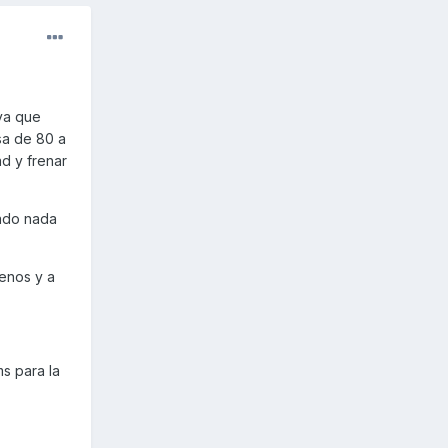
 ya que
sa de 80 a
d y frenar
rado nada
menos y a
s para la