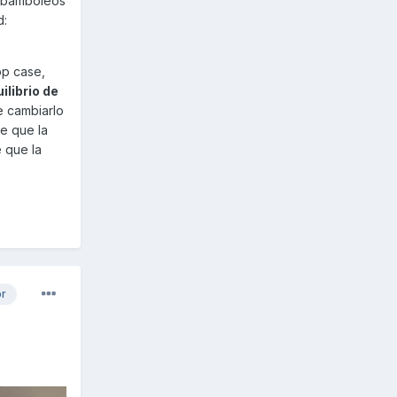
 (bamboleos
d:
op case,
ilibrio de
e cambiarlo
e que la
 que la
or