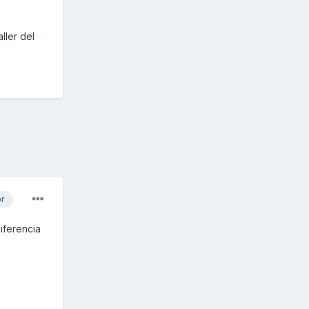
ller del
or
diferencia