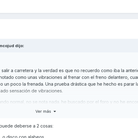
mcojud
dijo:
 salir a carretera y la verdad es que no recuerdo como iba la anteri
 notado como unas vibraciones al frenar con el freno delantero, cu
 un poco la frenada. Una prueba drástica que he hecho es parar l
dado sensación de vibraciones.
nando normal, no se nota nada. he buscado por el foro y no he enco
Ver más
a pinza de freno p.e. o calentamiento del mismo) aunque lo notaría
o puede deberse a 2 cosas:
 el anterior dueño, no ha tenido.
a, o disco con alabeos.
a?