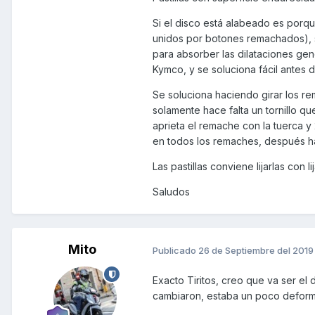
Si el disco está alabeado es porq
retenciones del motor en desac
unidos por botones remachados), s
para la revisión de los 10.000
para absorber las dilataciones ge
Equilibrado de rueda? vibraría e
Kymco, y se soluciona fácil antes 
Alguna opción más para mirar?
Se soluciona haciendo girar los r
solamente hace falta un tornillo q
Podría probar con la rueda del
aprieta el remache con la tuerca y 
del modelo Euro4, para el tema
en todos los remaches, después ha
Gracias!!!
Las pastillas conviene lijarlas con 
Saludos
Mito
Publicado
26 de Septiembre del 2019
Exacto Tiritos, creo que va ser el
cambiaron, estaba un poco deforme 