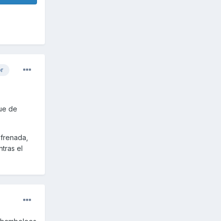
or
fue de
 frenada,
tras el