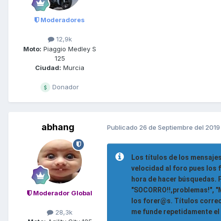
Moderadores
12,9k
Moto:
Piaggio Medley S
125
Ciudad:
Murcia
Donador
abhang
Publicado
26 de Septiembre del 2019
Los títulos de los mensajes
velocidad al foro pues los
hora de hacer búsquedas. Po
"SOCORRO!!,problemas!", "Me
Moderador Global
los forer@s. Títulos correc
me funde repetidamente el mi
28,3k