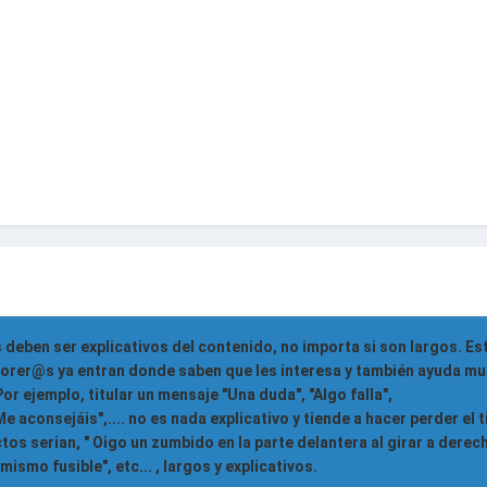
 deben ser explicativos del contenido, no importa si son largos. Es
 forer@s ya entran donde saben que les interesa y también ayuda mu
r ejemplo, titular un mensaje "Una duda", "Algo falla",
 aconsejáis",.... no es nada explicativo y tiende a hacer perder el 
tos serian, " Oigo un zumbido en la parte delantera al girar a derech
smo fusible", etc... , largos y explicativos.