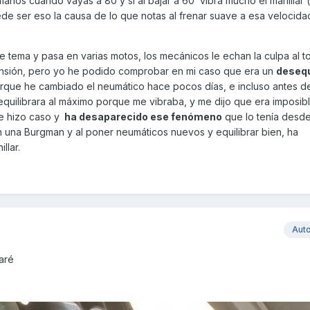
manos cuando vayas a 80 y si al bajar a 60 vibra mucho el manillar
uede ser eso la causa de lo que notas al frenar suave a esa velocida
 tema y pasa en varias motos, los mecánicos le echan la culpa al t
spensión, pero yo he podido comprobar en mi caso que era un
desequ
orque he cambiado el neumático hace pocos días, e incluso antes d
quilibrara al máximo porque me vibraba, y me dijo que era imposibl
me hizo caso y
ha desaparecido ese fenómeno
que lo tenía desde
n una Burgman y al poner neumáticos nuevos y equilibrar bien, ha
llar.
Aut
baré