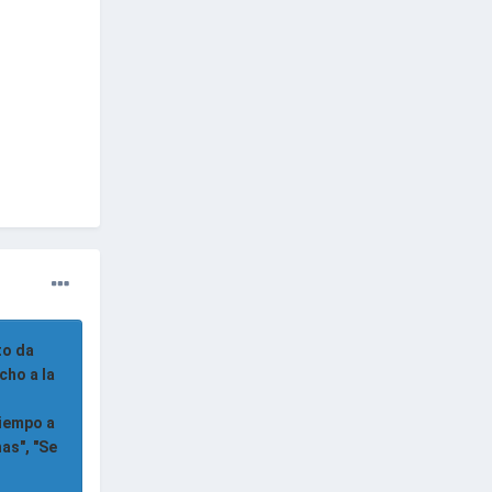
to da
cho a la
tiempo a
as", "Se