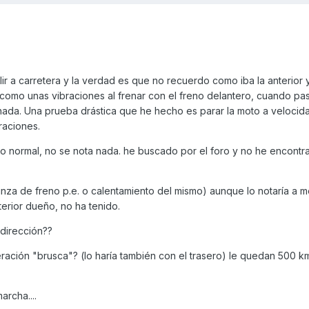
lir a carretera y la verdad es que no recuerdo como iba la anterior
 como unas vibraciones al frenar con el freno delantero, cuando pa
ada. Una prueba drástica que he hecho es parar la moto a velocida
raciones.
do normal, no se nota nada. he buscado por el foro y no he encont
inza de freno p.e. o calentamiento del mismo) aunque lo notaría a 
erior dueño, no ha tenido.
o dirección??
ación "brusca"? (lo haría también con el trasero) le quedan 500 km
archa....