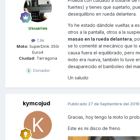
Prueba con cuidado a soltarte de 
fuertes) y tienes que sujetarlo, p
desequilibrio en rueda delantera.
Yo he estado dándole vueltas a ese
Usuarios
otros a la pantalla, otros a la su
masas en la rueda delantera
, p
7,9k
se lo comenté al mecánico que lo e
Moto:
SuperDink 350i
Euro4
causa fuera el equilibrado, pero 
Ciudad:
Tarragona
moto era nueva, también lo tuve e
desaparecido el bamboleo del mani
Donador
Un saludo
kymcojud
Publicado
27 de Septiembre del 2019
Gracias, hoy tengo la moto lo pro
Este es mi disco de freno