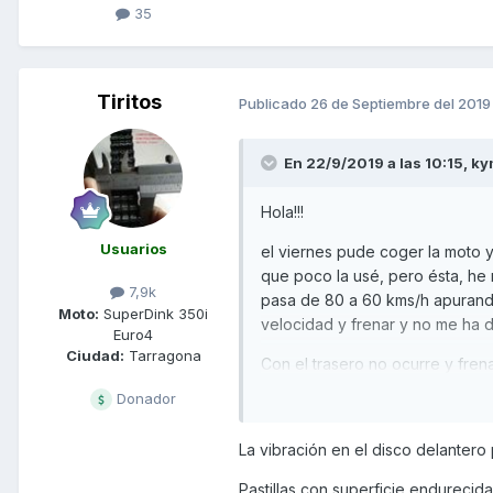
35
Tiritos
Publicado
26 de Septiembre del 2019
En 22/9/2019 a las 10:15,
ky
Hola!!!
Usuarios
el viernes pude coger la moto y
que poco la usé, pero ésta, he
7,9k
pasa de 80 a 60 kms/h apurando
Moto:
SuperDink 350i
velocidad y frenar y no me ha 
Euro4
Ciudad:
Tarragona
Con el trasero no ocurre y fre
nada similiar.
Donador
Disco doblado? (por golpe de l
La vibración en el disco delanter
y a mas velocidad. Caidas según
Pastillas con superficie endurecid
algún tornillo flojo de la horquill