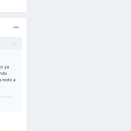
or ya
ando
a moto a
ntrado
 a menos