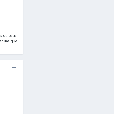
es de esas
ecillas que