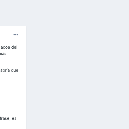
bacoa del
 más
habría que
frase, es