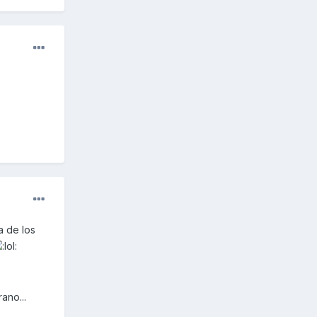
a de los
ano...