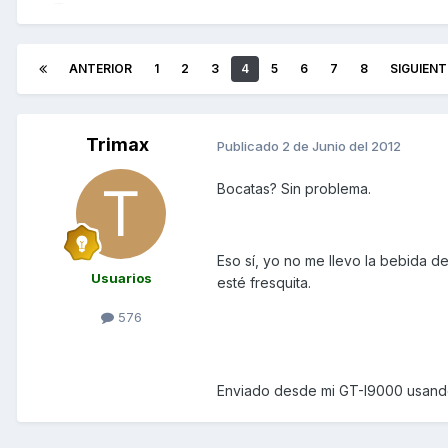
ANTERIOR
1
2
3
4
5
6
7
8
SIGUIENT
Trimax
Publicado
2 de Junio del 2012
Bocatas? Sin problema.
Eso sí, yo no me llevo la bebida d
Usuarios
esté fresquita.
576
Enviado desde mi GT-I9000 usand