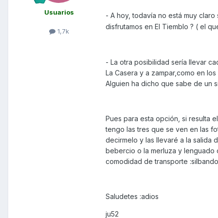
Usuarios
- A hoy, todavía no está muy clar
disfrutamos en El Tiemblo ? ( el q
1,7k
- La otra posibilidad sería llevar ca
La Casera y a zampar,como en los añ
Alguien ha dicho que sabe de un s
Pues para esta opción, si resulta
tengo las tres que se ven en las f
decirmelo y las llevaré a la salida
bebercio o la merluza y lenguado 
comodidad de transporte :silbando
Saludetes :adios
ju52