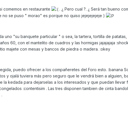
o si comemos en restaurante
. ¿ Pero cual ?. ¿ Será tan bueno co
ue no se puso " morao" es porque no quiso jejejejejeje )
da uno "su banquete particular " o sea, la tartera, tortilla de patatas, 
os 60, con el mantelito de cuadros y las hormigas jajajajaja :shock:
itio majete con mesas y bancos de piedra o madera. :okey
 elegida, puedo ofrecer a los compañeretes del Foro esto. :banana 
otos y ojalá tuviera más pero seguro que le vendrá bien a alguien, b
 de la kedada para dejarselas a los interesados y que puedan llevar f
congelados :contentisim . Las tres disponen tambien de cinta bando
 .