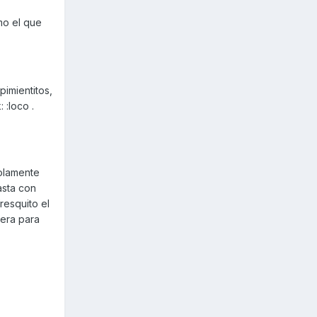
mo el que
pimientitos,
 :loco .
Solamente
asta con
resquito el
lera para