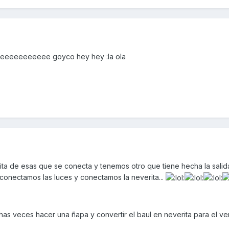
eeeeeeeeee goyco hey hey :la ola
ita de esas que se conecta y tenemos otro que tiene hecha la salid
esconectamos las luces y conectamos la neverita...
s veces hacer una ñapa y convertir el baul en neverita para el ver