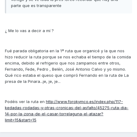
parte que es transparente
¿ Me lo vas a decir a mí ?
Fué parada obligatoria en la 1ª ruta que organicé y la que nos
hizo reducir la ruta porque se nos echaba el tiempo de la comida
encima, debido al refrigerio que nos zampamos entre otros,
Fernando, Fede, Pedro , Belén, José Antonio Calvo y yo mismo.
Qué rico estaba el queso que compró Fernando en la ruta de La
presa de la Pinara...je, je, je...
Podéis ver la ruta en
http://www.forokymco.es/index.php/117-
kedadas-rodadas-y-otras-cronicas-del-asfalto/45275-ruta-dia-
14-por-la-zona-de-el-casar-torrelaguna-el-atazar?
limit=15&start=15