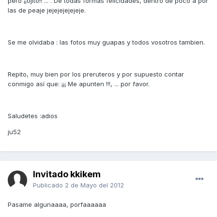
pero ¡¡ojito!! ... . De todas formas felicidades, dentro de poco a por
las de peaje jejejejejejeje.
Se me olvidaba : las fotos muy guapas y todos vosotros tambien.
Repito, muy bien por los preruteros y por supuesto contar
conmigo así que: ¡¡¡ Me apunten !!!, ... por favor.
Saludetes :adios
ju52
Invitado kkikem
Publicado
2 de Mayo del 2012
Pasame algunaaaa, porfaaaaaa