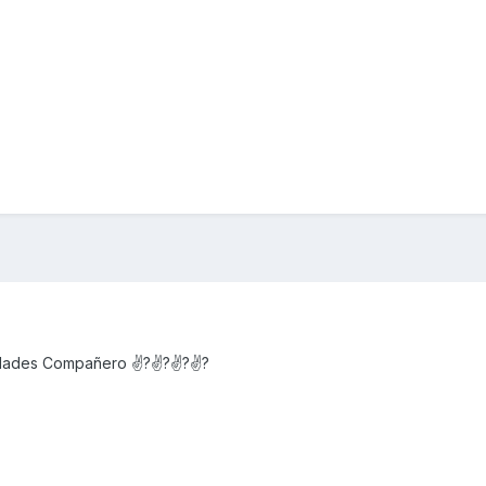
cidades Compañero ✌?✌?✌?✌?