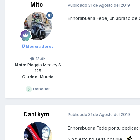
Mito
Publicado
31 de Agosto del 2019
Enhorabuena Fede, un abrazo de 
Moderadores
12,9k
Moto:
Piaggio Medley S
125
Ciudad:
Murcia
Donador
Dani kym
Publicado
31 de Agosto del 2019
Enhorabuena Fede por tu dedicació
Sin tí esto no sería posible.