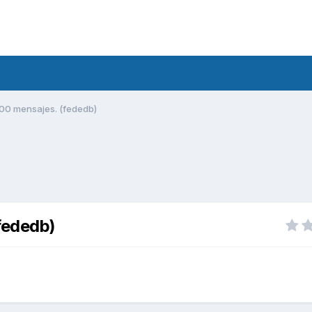
00 mensajes. (fededb)
fededb)