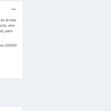
 en él más
cto, sino
be, pero
 los 20000!