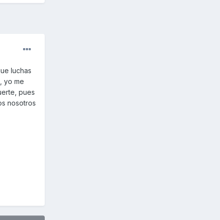
que luchas
a, yo me
uerte, pues
os nosotros