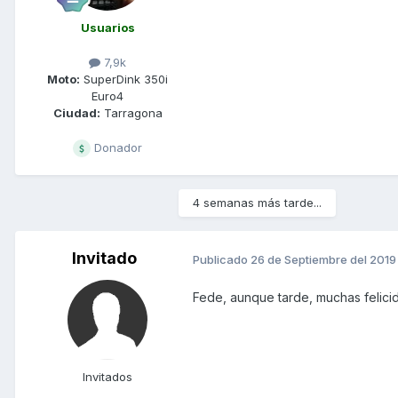
Usuarios
7,9k
Moto:
SuperDink 350i
Euro4
Ciudad:
Tarragona
Donador
4 semanas más tarde...
Invitado
Publicado
26 de Septiembre del 2019
Fede, aunque tarde, muchas feli
Invitados