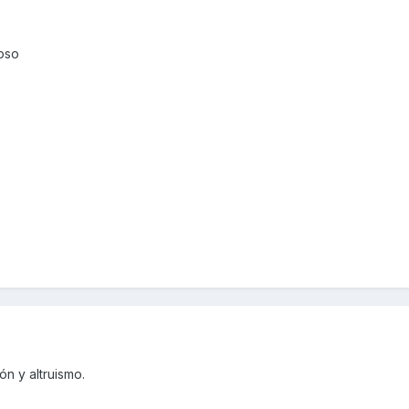
oso
n y altruismo.