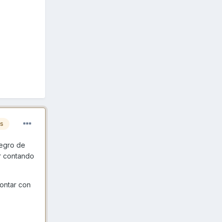
es
legro de
ir contando
ontar con