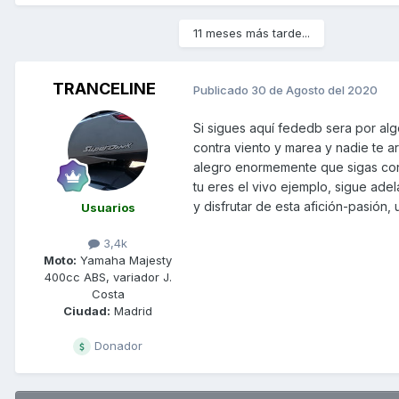
11 meses más tarde...
TRANCELINE
Publicado
30 de Agosto del 2020
Si sigues aquí fededb sera por al
contra viento y marea y nadie te a
alegro enormemente que sigas con 
tu eres el vivo ejemplo, sigue ade
y disfrutar de esta afición-pasión, 
Usuarios
3,4k
Moto:
Yamaha Majesty
400cc ABS, variador J.
Costa
Ciudad:
Madrid
Donador