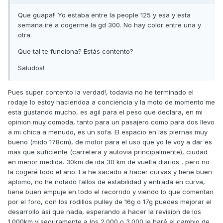
Que guapa!! Yo estaba entre la people 125 y esa y esta
semana iré a cogerme la gd 300. No hay color entre una y
otra.
Que tal te funciona? Estás contento?
Saludos!
Pues super contento la verdad!, todavia no he terminado el
rodaje lo estoy haciendoa a conciencia y la moto de momento me
esta gustando mucho, es agil para el peso que declara, en mi
opinion muy comoda, tanto para un pasajero como para dos llevo
a mi chica a menudo, es un sofa. El espacio en las piernas muy
bueno (mido 178cm), de motor para el uso que yo le voy a dar es
mas que suficiente (carretera y autovia principalmente), ciudad
en menor medida. 30km de ida 30 km de vuelta diarios , pero no
la cogeré todo el año. La he sacado a hacer curvas y tiene buen
aplomo, no he notado fallos de estabilidad y entrada en curva,
tiene buen empuje en todo el recorrido y viendo lo que comentan
por el foro, con los rodillos pulley de 16g o 17g puedes mejorar el
desarrollo asi que nada, esperando a hacer la revision de los
1.000km y seguramente a los 2.000 o 3.000 le haré el cambio de