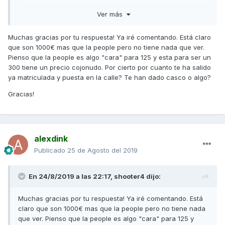
(carretera y autovia principalmente), ciudad en menor
Ver más
medida. 30km de ida 30 km de vuelta diarios , pero no la
cogeré todo el año. La he sacado a hacer curvas y tiene
buen aplomo, no he notado fallos de estabilidad y entrada
Muchas gracias por tu respuesta! Ya iré comentando. Está claro
en curva, tiene buen empuje en todo el recorrido y viendo
que son 1000€ mas que la people pero no tiene nada que ver.
lo que comentan por el foro, con los rodillos pulley de 16g o
Pienso que la people es algo "cara" para 125 y esta para ser un
17g puedes mejorar el desarrollo asi que nada, esperando a
300 tiene un precio cojonudo. Por cierto por cuanto te ha salido
hacer la revision de los 1.000km y seguramente a los 2.000
ya matriculada y puesta en la calle? Te han dado casco o algo?
o 3.000 le haré el cambio de rodillos.
Gracias!
Acertarás seguro!, relacion calidad precio, no se yo si hay
algo mejor que esto en scooter de 300cc (o 276cc reales
:D).
alexdink
Salud2
Publicado
25 de Agosto del 2019
En 24/8/2019 a las 22:17,
shooter4
dijo:
Muchas gracias por tu respuesta! Ya iré comentando. Está
claro que son 1000€ mas que la people pero no tiene nada
que ver. Pienso que la people es algo "cara" para 125 y