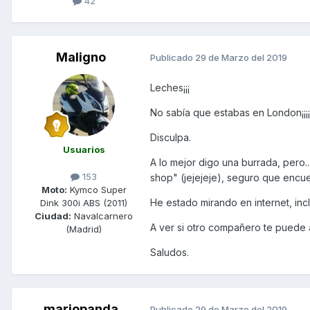
42
Maligno
Publicado
29 de Marzo del 2019
Leches¡¡¡
No sabía que estabas en London¡¡¡¡
Disculpa.
Usuarios
A lo mejor digo una burrada, pero..
153
shop" (jejejeje), seguro que encue
Moto:
Kymco Super
He estado mirando en internet, in
Dink 300i ABS (2011)
Ciudad:
Navalcarnero
A ver si otro compañero te puede a
(Madrid)
Saludos.
mariopanda
Publicado
29 de Marzo del 2019