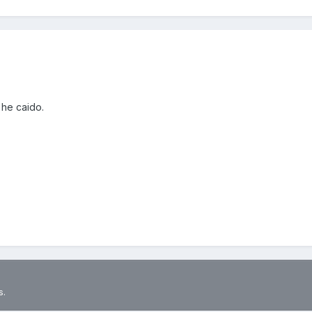
 he caido.
s.