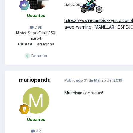
Saludos
Usuarios
https://www.recambio-kymco.com
avec_warning-/MANILLAR--ESPEJO
7,9k
Moto:
SuperDink 350i
Euro4
Ciudad:
Tarragona
Donador
mariopanda
Publicado
31 de Marzo del 2019
Muchísimas gracias!
Usuarios
42