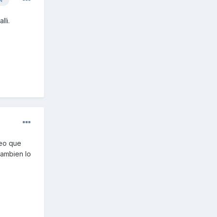
li.
reo que
tambien lo