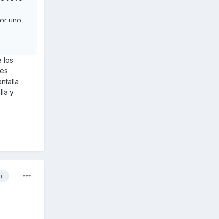
por uno
e los
 es
ntalla
lla y
or