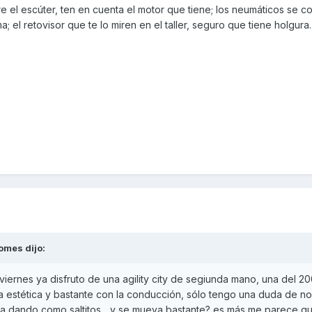
e el escúter, ten en cuenta el motor que tiene; los neumáticos se 
; el retovisor que te lo miren en el taller, seguro que tiene holgura.
romes
dijo:
ernes ya disfruto de una agility city de segiunda mano, una del 20
 estética y bastante con la conducción, sólo tengo una duda de no
ya dando como saltitos... y se mueva bastante? es más me parece qu