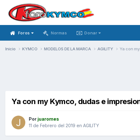
Foros
Normas
Donar
Inicio
KYMCO
MODELOS DE LA MARCA
AGILITY
Ya con my
Ya con my Kymco, dudas e impresio
Por
juaromes
11 de Febrero del 2019
en
AGILITY