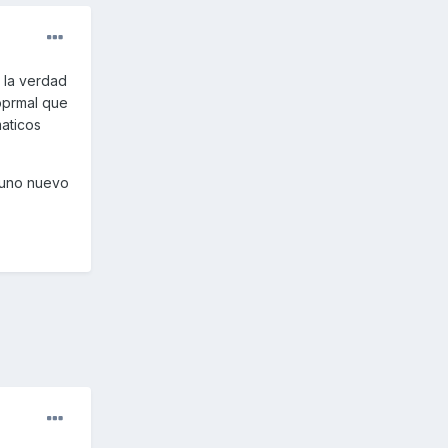
 la verdad
oprmal que
maticos
r uno nuevo