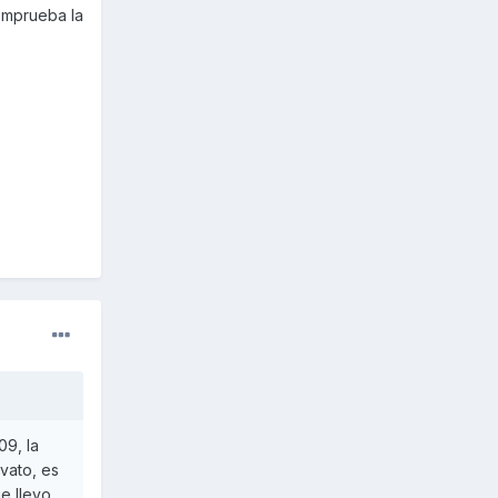
comprueba la
09, la
vato, es
e llevo