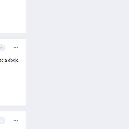
or
cia abajo...
or