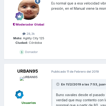
Es normal que a esa velocidad vibr
presión, en el Manual viene la misma
Moderador Global
28,3k
Moto:
Agility City 125
Ciudad:
Córdoba
Donador
URBAN95
Publicado
11 de Febrero del 2019
En 11/2/2019 a las 7:53,
jua
Buno xavales desde el pasado vi
verdad que muy contento con la
Usuarios
noprmal que a partir de 80.. va