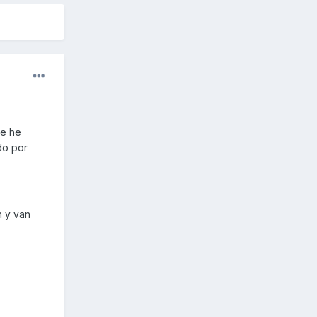
me he
do por
n y van