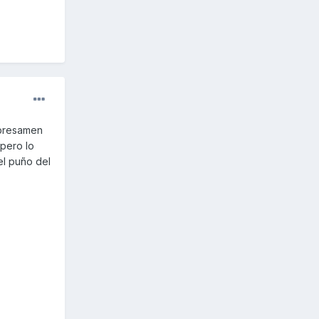
obresamen
pero lo
l puño del