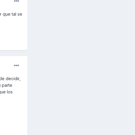
 que tal se
de decidir,
i parte
que los