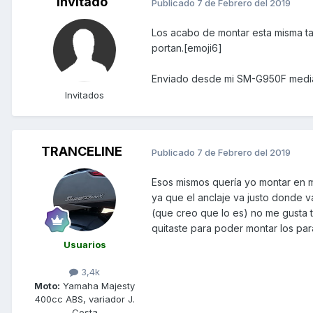
Invitado
Publicado
7 de Febrero del 2019
Los acabo de montar esta misma ta
portan.[emoji6]
Enviado desde mi SM-G950F media
Invitados
TRANCELINE
Publicado
7 de Febrero del 2019
Esos mismos quería yo montar en mi
ya que el anclaje va justo donde v
(que creo que lo es) no me gusta 
quitaste para poder montar los pa
Usuarios
3,4k
Moto:
Yamaha Majesty
400cc ABS, variador J.
Costa