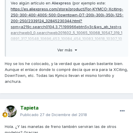
Veo algún artículo en
Aliexpress
(por ejemplo este:
https://es.aliexpress.com/store/product/For-KYMCO-Xciting-
250-300-400-400S-500-Downtown-DT-200i-300i-350i-125-
200-250/2339124_32845230344.html?
spm=a219c.search0104.3.71.199966ebtnSy3c&ws_ab_test=s
earchweb0_0,searchweb201602_5_10065_10068_10547_319_1
0891_317_10548_10696_453_10084_454_10083_10618_10307_10
820_10301_10821_538_10303_537_536_10059_10884_10887_100
Ver más
031_321_322_10103_5727015_5727515,searchweb201603_51,
ppcSwitch_0&algo_expid=c474e975-f99c-44e0-aa31-
4c1e6f2d2c30-9&algo_pvid=c474e975-f99c-44e0-aa31-
Hoy se los he colocado, y la verdad que quedan bastante bien.
4c1e6f2d2c30)
Aunque el enlace donde lo compré decía que era para la XCiting,
DownTown, etc. Todas las Kymco llevan el mismo tornillo y
anchura.
Tapieta
Publicado
27 de Diciembre del 2018
Hola. ¿Y las manetas de freno también serviran las de otros
modelos? Gracias.