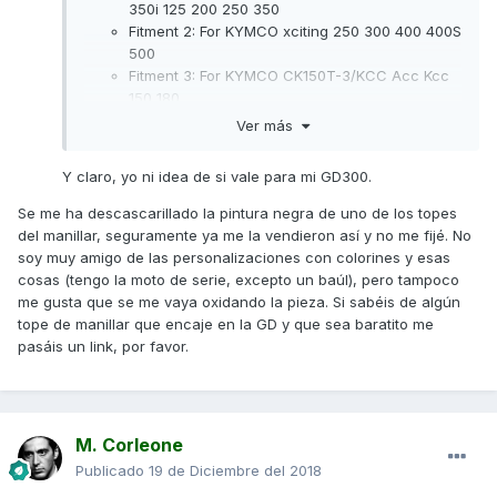
350i 125 200 250 350
Fitment 2:
For KYMCO xciting 250 300 400 400S
500
Fitment 3:
For KYMCO CK150T-3/KCC Acc Kcc
150 180
Fitment 4:
For KYMCO Like 150 180
Ver más
Y claro, yo ni idea de si vale para mi GD300.
Se me ha descascarillado la pintura negra de uno de los topes
del manillar, seguramente ya me la vendieron así y no me fijé. No
soy muy amigo de las personalizaciones con colorines y esas
cosas (tengo la moto de serie, excepto un baúl), pero tampoco
me gusta que se me vaya oxidando la pieza. Si sabéis de algún
tope de manillar que encaje en la GD y que sea baratito me
pasáis un link, por favor.
M. Corleone
Publicado
19 de Diciembre del 2018