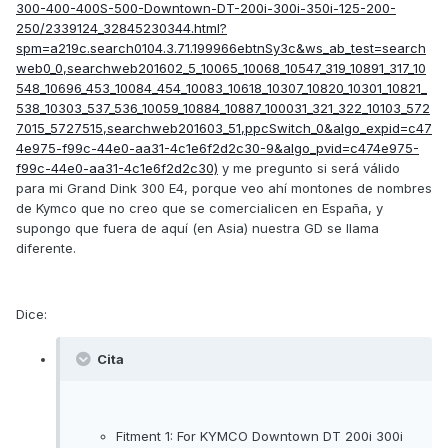
300-400-400S-500-Downtown-DT-200i-300i-350i-125-200-
250/2339124_32845230344.html?
spm=a219c.search0104.3.71.199966ebtnSy3c&ws_ab_test=search
web0_0,searchweb201602_5_10065_10068_10547_319_10891_317_10
548_10696_453_10084_454_10083_10618_10307_10820_10301_10821_
538_10303_537_536_10059_10884_10887_100031_321_322_10103_572
7015_5727515,searchweb201603_51,ppcSwitch_0&algo_expid=c47
4e975-f99c-44e0-aa31-4c1e6f2d2c30-9&algo_pvid=c474e975-
f99c-44e0-aa31-4c1e6f2d2c30)
y me pregunto si será válido
para mi Grand Dink 300 E4, porque veo ahí montones de nombres
de Kymco que no creo que se comercialicen en España, y
supongo que fuera de aquí (en Asia) nuestra GD se llama
diferente.
Dice:
Cita
Fitment 1:
For KYMCO Downtown DT 200i 300i