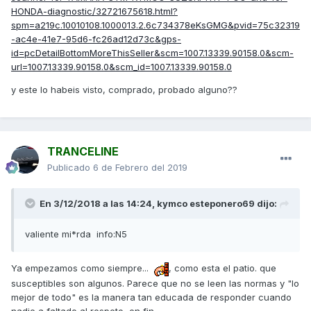
HONDA-diagnostic/32721675618.html?
spm=a219c.10010108.1000013.2.6c734378eKsGMG&pvid=75c32319
-ac4e-41e7-95d6-fc26ad12d73c&gps-
id=pcDetailBottomMoreThisSeller&scm=1007.13339.90158.0&scm-
url=1007.13339.90158.0&scm_id=1007.13339.90158.0
y este lo habeis visto, comprado, probado alguno??
TRANCELINE
Publicado
6 de Febrero del 2019
En 3/12/2018 a las 14:24,
kymco esteponero69
dijo:
valiente mi*rda info:N5
Ya empezamos como siempre...
, como esta el patio. que
susceptibles son algunos. Parece que no se leen las normas y "lo
mejor de todo" es la manera tan educada de responder cuando
nadie a faltado al respeto, en fin...