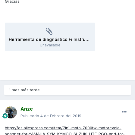
Gracias.
Herramienta de diagnóstico Fi Instrucciones de funcionamiento Ref. nº 3620A-LEB2-E00 - PDF.pdf
Unavailable
1 mes más tarde...
Anze
Publicado
4 de Febrero del 2019
https://es.aliexpress.com/item/7in1-moto-7000tw-motorcycle-
scanner-for-YAMAHA-SYM-KYMCO-SUZUKI-HTF-PGO-and-for-