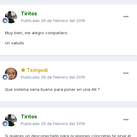
Tiritos
Publicado
26 de Febrero del 2019
Muy bien, me alegro compañero.
5º y último) Hago pruebas y procedo a poner la tapa de la
batería en su sitio. Fijaos en la luz de cortesía del cofre
Un saludo
apagada con el tornillo flojo
Txingudi
Publicado
26 de Febrero del 2019
Que sistema seria bueno para poner en una AK ?
Tiritos
Publicado
26 de Febrero del 2019
Si quieres un desconectado para ocasiones concretas te sirve el