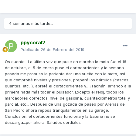
4 semanas más tarde...
ppycoral2
Publicado
26 de Febrero del 2019
4º) Procedo a conectarlo intercalandolo en el cable
Os cuento: La última vez que puse en marcha la moto fue el 16
negativo (masa) de la batería. Nota: el cable suministrado
de octubre, el 5 de enero puse el cortacorrientes y la semana
en el kit parece poco grueso
pasada me propuso la parienta dar una vuelta con la moto, así
que comprobé niveles y presiones, preparé los bártulos (cascos,
guantes, etc...), apreté el cortacorrientes y.....¡Tachán! arrancó a la
primera nada más tocar el pulsador. Excepto el reloj, todos los
marcadores correctos: nivel de gasolina, cuantakilómetros total y
parcial, etc... Después de una gozada de paseo por Arenas de
San Pedro ahora reposa tranquilamente en su garage.
Conclusión: el cortacorrientes funciona y la batería no se
descarga...por ahora. Saludos cordiales