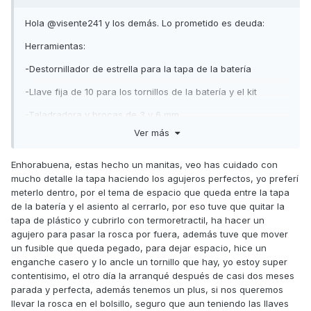
Hola @visente241 y los demás. Lo prometido es deuda:
Herramientas:
-Destornillador de estrella para la tapa de la batería
-Llave fija de 10 para los tornillos de la batería y el kit
-Taladradora y brocas de 3 y 6 mm
Ver más
-2 tornillos como los del kit, pero más largos, con sus
correspondientes tuercas y arandelas
Enhorabuena, estas hecho un manitas, veo has cuidado con
Kit que me han traígo los Reyes Magos
mucho detalle la tapa haciendo los agujeros perfectos, yo preferí
meterlo dentro, por el tema de espacio que queda entre la tapa
de la batería y el asiento al cerrarlo, por eso tuve que quitar la
tapa de plástico y cubrirlo con termoretractil, ha hacer un
agujero para pasar la rosca por fuera, además tuve que mover
un fusible que queda pegado, para dejar espacio, hice un
enganche casero y lo ancle un tornillo que hay, yo estoy super
contentisimo, el otro día la arranqué después de casi dos meses
parada y perfecta, además tenemos un plus, si nos queremos
llevar la rosca en el bolsillo, seguro que aun teniendo las llaves