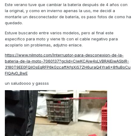
Este verano tuve que cambiar la batería después de 4 años con
la original, y como en invierno apenas la uso, me decidí a
montarle un desconectador de batería, os paso fotos de como ha
quedado.
Estuve buscando entre varios modelos, pero al final este
especifico para moto y viene tb con el cable negativo para
acoplarlo sin problemas, adjutno enlace.
https://www.nilmoto.com/Interruptor-para-desconexion-de-la-
bateria-de-la-moto-7060137?gclid=CjwKCAjw4sLVBRAlEiwASblR-
3180T9EE0FQiIOsEqRFP6kGzcaffAfgXiS7ZH6uraQ4Yra6x8fluBoCu
FIQAvD_BwE
un saludoooo y gassss