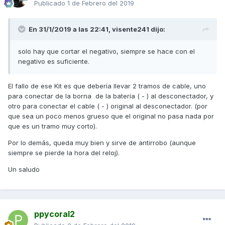
Publicado
1 de Febrero del 2019
2º) Retiro la tapa de la batería, presento el kit donde lo voy
a poner, señalo donde van a ir los tornillos y taladro la tapa
En 31/1/2019 a las 22:41,
visente241
dijo:
empezando con broca de 3 y remato con broca de 6.
solo hay que cortar el negativo, siempre se hace con el
negativo es suficiente.
El fallo de ese Kit es que debería llevar 2 tramos de cable, uno
para conectar de la borna de la batería ( - ) al desconectador, y
otro para conectar el cable ( - ) original al desconectador. (por
que sea un poco menos grueso que el original no pasa nada por
que es un tramo muy corto).
Por lo demás, queda muy bien y sirve de antirrobo (aunque
siempre se pierde la hora del reloj).
Un saludo
3º) Pongo el cortacorrientes en la tapa que por fuera queda
así
ppycoral2