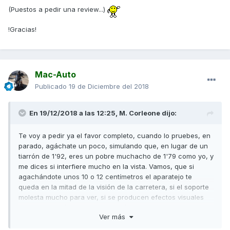
(Puestos a pedir una review...)
!Gracias!
Mac-Auto
Publicado
19 de Diciembre del 2018
En 19/12/2018 a las 12:25,
M. Corleone
dijo:
Te voy a pedir ya el favor completo, cuando lo pruebes, en
parado, agáchate un poco, simulando que, en lugar de un
tiarrón de 1'92, eres un pobre muchacho de 1'79 como yo, y
me dices si interfiere mucho en la vista. Vamos, que si
agachándote unos 10 o 12 centímetros el aparatejo te
queda en la mitad de la visión de la carretera, si el soporte
molesta mucho para ver, si se producen efectos visuales
raros al ser plástico doblado en ángulo...
Ver más
(Puestos a pedir una review...)