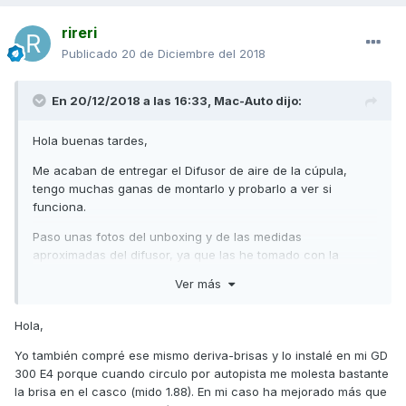
rireri
Publicado
20 de Diciembre del 2018
En 20/12/2018 a las 16:33,
Mac-Auto
dijo:
Hola buenas tardes,
Me acaban de entregar el Difusor de aire de la cúpula,
tengo muchas ganas de montarlo y probarlo a ver si
funciona.
Paso unas fotos del unboxing y de las medidas
aproximadas del difusor, ya que las he tomado con la
apliacion del móvil y no marca los milímetros, pro para
Ver más
hacernos una idea esta muy bien.
Comentar que la pieza metálica que se acopla con dos
Hola,
tornillos a difusor venia montada alreves, pero enseguida
Yo también compré ese mismo deriva-brisas y lo instalé en mi GD
me he dado cuenta y lo he rectificado (supongo que sera
300 E4 porque cuando circulo por autopista me molesta bastante
un caso aislado).
la brisa en el casco (mido 1.88). En mi caso ha mejorado más que
Las piezas de goma negra venían desmontadas, y las he