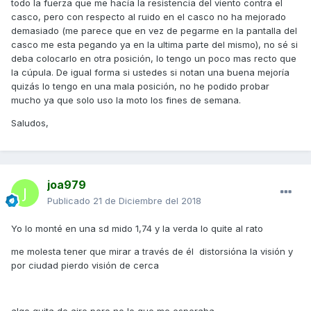
todo la fuerza que me hacía la resistencia del viento contra el
montado en un momentin y creo que están bien, ya que
casco, pero con respecto al ruido en el casco no ha mejorado
creo que no pueden ir de otra forma. Estas piezas de goma
demasiado (me parece que en vez de pegarme en la pantalla del
negra llevan un alma metálica que viene también sueltas,
casco me esta pegando ya en la ultima parte del mismo), no sé si
que sirven para que la goma apriete de manera homogénea
deba colocarlo en otra posición, lo tengo un poco mas recto que
a la cúpula mediante los tornillos.
la cúpula. De igual forma si ustedes si notan una buena mejoría
quizás lo tengo en una mala posición, no he podido probar
En cuanto la monte pasare fotos y conforme la pruebe
mucho ya que solo uso la moto los fines de semana.
pasare sensaciones.
Saludos,
joa979
Publicado
21 de Diciembre del 2018
Yo lo monté en una sd mido 1,74 y la verda lo quite al rato
me molesta tener que mirar a través de él distorsióna la visión y
por ciudad pierdo visión de cerca