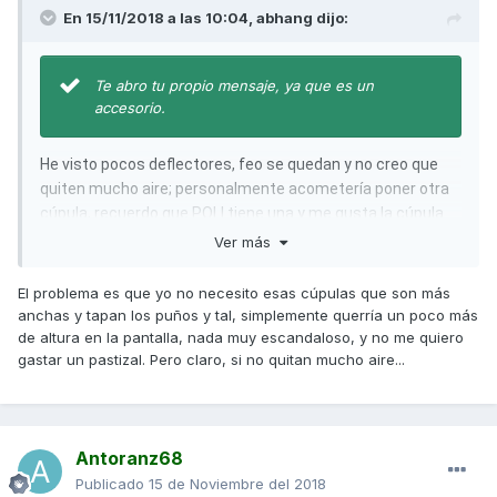
En 15/11/2018 a las 10:04,
abhang
dijo:
Te abro tu propio mensaje, ya que es un
accesorio.
He visto pocos deflectores, feo se quedan y no creo que
quiten mucho aire; personalmente acometería poner otra
cúpula, recuerdo que POLI tiene una y me gusta la cúpula
cómo se le queda.
Ver más
El problema es que yo no necesito esas cúpulas que son más
anchas y tapan los puños y tal, simplemente querría un poco más
de altura en la pantalla, nada muy escandaloso, y no me quiero
gastar un pastizal. Pero claro, si no quitan mucho aire...
Antoranz68
Publicado
15 de Noviembre del 2018