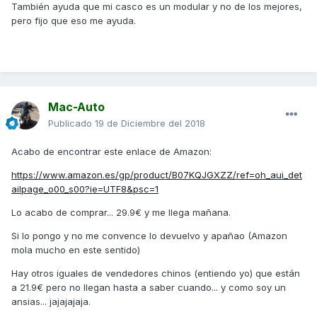
También ayuda que mi casco es un modular y no de los mejores,
pero fijo que eso me ayuda.
Mac-Auto
Publicado
19 de Diciembre del 2018
Acabo de encontrar este enlace de Amazon:
https://www.amazon.es/gp/product/B07KQJGXZZ/ref=oh_aui_det
ailpage_o00_s00?ie=UTF8&psc=1
Lo acabo de comprar... 29.9€ y me llega mañana.
Si lo pongo y no me convence lo devuelvo y apañao (Amazon
mola mucho en este sentido)
Hay otros iguales de vendedores chinos (entiendo yo) que están
a 21.9€ pero no llegan hasta a saber cuando... y como soy un
ansias... jajajajaja.