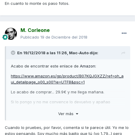
En cuanto lo monte os paso fotos.
M. Corleone
Publicado
19 de Diciembre del 2018
En 19/12/2018 a las 11:26,
Mac-Auto
dijo:
Acabo de encontrar este enlace de
Amazon
:
https://www.amazon.es/gp/product/B07KQJGXZZ/ref=oh_a
ui_detailpage_o00_s00?ie=UTF8&psc=1
Lo acabo de comprar... 29.9€ y me llega mañana.
Si lo pongo y no me convence lo devuelvo y apañao
(
Amazon
mola mucho en este sentido)
Ver más
Hay otros iguales de vendedores chinos (entiendo yo) que
están a 21.9€ pero no llegan hasta a saber cuando... y
Cuando lo pruebes, por favor, comenta si te parece útil. Yo me lo
como soy un ansias... jajajajaja.
estoy pensando. Soy mucho más bajito que tú (yo 1,79...) pero