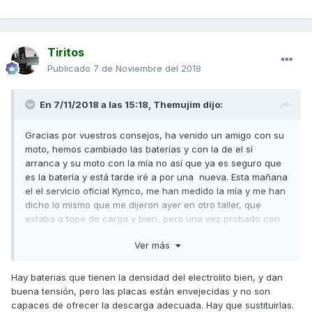
Tiritos
Publicado
7 de Noviembre del 2018
En 7/11/2018 a las 15:18,
Themujim
dijo:
Gracias por vuestros consejos, ha venido un amigo con su
moto, hemos cambiado las baterías y con la de el sí
arranca y su moto con la mía no así que ya es seguro que
es la batería y está tarde iré a por una nueva. Esta mañana
el el servicio oficial Kymco, me han medido la mía y me han
dicho lo mismo que me dijeron ayer en otro taller, que
estaba a tope de carga y bien, pero una vez probado con
la moto de mi amigo no hay duda de que aunque de bien en
Ver más
los comprobadores, no está bien.
Hay baterias que tienen la densidad del electrolito bien, y dan
buena tensión, pero las placas están envejecidas y no son
capaces de ofrecer la descarga adecuada. Hay que sustituirlas.