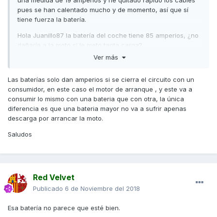
una medida de 19 amperios y he quitado rápido los cables
pues se han calentado mucho y de momento, así que sí
tiene fuerza la batería.
Hola Juanillo87 la batería del coche tiene 85 amperios, ¿no
dañaría a la moto si le meto tanta carga?
Ver más
Las baterías solo dan amperios si se cierra el circuito con un
consumidor, en este caso el motor de arranque , y este va a
consumir lo mismo con una bateria que con otra, la única
diferencia es que una bateria mayor no va a sufrir apenas
descarga por arrancar la moto.
Saludos
Red Velvet
Publicado
6 de Noviembre del 2018
Esa batería no parece que esté bien.