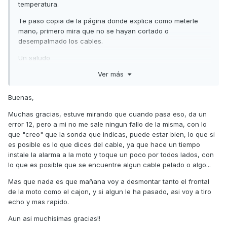
temperatura.
Te paso copia de la página donde explica como meterle
mano, primero mira que no se hayan cortado o
desempalmado los cables.
Un saludo
Ver más
Buenas,
Muchas gracias, estuve mirando que cuando pasa eso, da un
Sensor de temperatura S.D.125.xps
error 12, pero a mi no me sale ningun fallo de la misma, con lo
Unavailable
que "creo" que la sonda que indicas, puede estar bien, lo que si
es posible es lo que dices del cable, ya que hace un tiempo
instale la alarma a la moto y toque un poco por todos lados, con
lo que es posible que se encuentre algun cable pelado o algo...
Mas que nada es que mañana voy a desmontar tanto el frontal
de la moto como el cajon, y si algun le ha pasado, asi voy a tiro
echo y mas rapido.
Aun asi muchisimas gracias!!