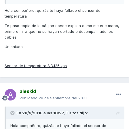
a ver si sabeis que puede ser lo que le pasa, por si a
alguno le ha pasado antes por casualidad.
Hola compañero, quizás te haya fallado el sensor de
temperatura.
Un saludo y gracias
Te paso copia de la página donde explica como meterle mano,
primero mira que no se hayan cortado o desempalmado los
cables.
Un saludo
Sensor de temperatura S.D.125.xps
alexkid
Publicado
28 de Septiembre del 2018
En 28/9/2018 a las 10:27,
Tiritos
dijo:
Hola compañero, quizás te haya fallado el sensor de