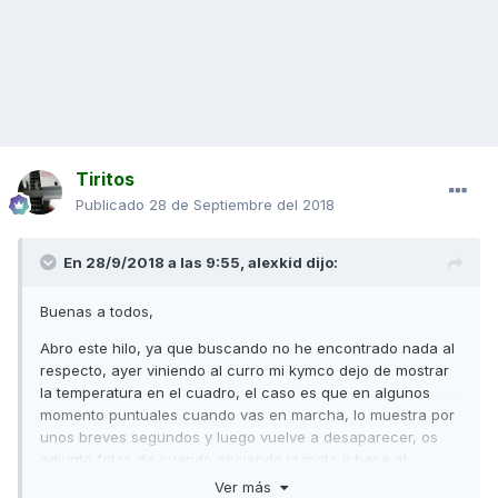
Tiritos
Publicado
28 de Septiembre del 2018
En 28/9/2018 a las 9:55,
alexkid
dijo:
Buenas a todos,
Abro este hilo, ya que buscando no he encontrado nada al
respecto, ayer viniendo al curro mi kymco dejo de mostrar
la temperatura en el cuadro, el caso es que en algunos
momento puntuales cuando vas en marcha, lo muestra por
unos breves segundos y luego vuelve a desaparecer, os
adjunto fotos de cuando enciendo la moto y hace el
chequeo y una vez encendida para que veais lo que pasa y
Ver más