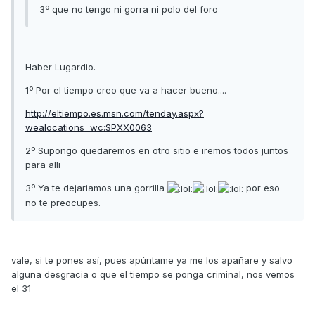
3º que no tengo ni gorra ni polo del foro
Haber Lugardio.
1º Por el tiempo creo que va a hacer bueno....
http://eltiempo.es.msn.com/tenday.aspx?
wealocations=wc:SPXX0063
2º Supongo quedaremos en otro sitio e iremos todos juntos
para alli
3º Ya te dejariamos una gorrilla
por eso
no te preocupes.
vale, si te pones así, pues apúntame ya me los apañare y salvo
alguna desgracia o que el tiempo se ponga criminal, nos vemos
el 31