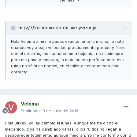
qué otras que he tenido o tengo, ni se le acercan siendo de
muchos € más, y con nombre más top. Y con potencia
bastante más superior.
Es una putad* si. Yo probaré a cambiar sobre todo por la
En 12/7/2018 a las 20:06,
XarlyVlc
dijo:
pinza trasera. No me gusta que parezca un cascajo cada
vez que paro en un semáforo... Jejeje
Hola Veloma a mi me pasas exactamente lo mismo, lo noto
cuando voy a baja velocidad prácticamente parado y freno
con el de atrás, me suena como a hojalata, no es siempre
pero me pasa a menudo, la moto suena perfecta pero ese
ruido no sé si es normal, en el taller dicen que todo esta
correcto
Veloma
Publicado
19 de Julio del 2018
Hola Birkex, yo las cambio el lunes. Aunque me ha dicho el
mecanico, q ya ha cambiado varias, q los ruidos no llegan a
desaparecer totalmente, aunque mejoran. Yo me conformo con q