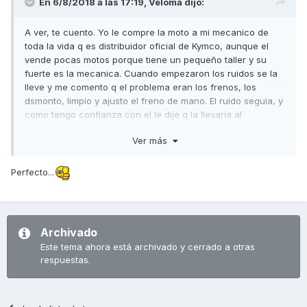
En 6/8/2018 a las 17:19,
Veloma
dijo:
A ver, te cuento. Yo le compre la moto a mi mecanico de
toda la vida q es distribuidor oficial de Kymco, aunque el
vende pocas motos porque tiene un pequeño taller y su
fuerte es la mecanica. Cuando empezaron los ruidos se la
lleve y me comento q el problema eran los frenos, los
dsmonto, limpio y ajusto el freno de mano. El ruido seguia, y
como tengo confianza con el le dije q la llevaria al
convesionario oficial en malaga. Alli desde q entro por la
Ver más
puerta el mecanico me dijo lo mismo, problema de frenos,
yo creo q ni la toco. Al seguir el problema le dije a mi
mecanico q queria ver la manera de solucionarlo, porque
Perfecto...
aunque frena de escandalo y la moto va fenomenal, no me
parecia normal una moto con 4000 kimometros y sonando a
lata. El me dijo q en la revision de los 5000 me cambiaba las
pastillas y le dije q me pusiese las bembro. Y a mi al menos
Archivado
el problema se me a solucionado. Pero no se cual monta
Este tema ahora está archivado y cerrado a otras
Kymco, ni cuales trae de fabrica
respuestas.