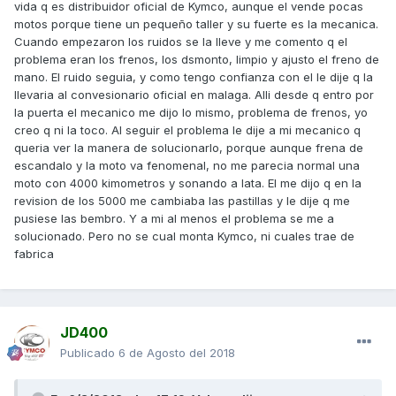
vida q es distribuidor oficial de Kymco, aunque el vende pocas
motos porque tiene un pequeño taller y su fuerte es la mecanica.
Cuando empezaron los ruidos se la lleve y me comento q el
problema eran los frenos, los dsmonto, limpio y ajusto el freno de
mano. El ruido seguia, y como tengo confianza con el le dije q la
llevaria al convesionario oficial en malaga. Alli desde q entro por
la puerta el mecanico me dijo lo mismo, problema de frenos, yo
creo q ni la toco. Al seguir el problema le dije a mi mecanico q
queria ver la manera de solucionarlo, porque aunque frena de
escandalo y la moto va fenomenal, no me parecia normal una
moto con 4000 kimometros y sonando a lata. El me dijo q en la
revision de los 5000 me cambiaba las pastillas y le dije q me
pusiese las bembro. Y a mi al menos el problema se me a
solucionado. Pero no se cual monta Kymco, ni cuales trae de
fabrica
JD400
Publicado
6 de Agosto del 2018