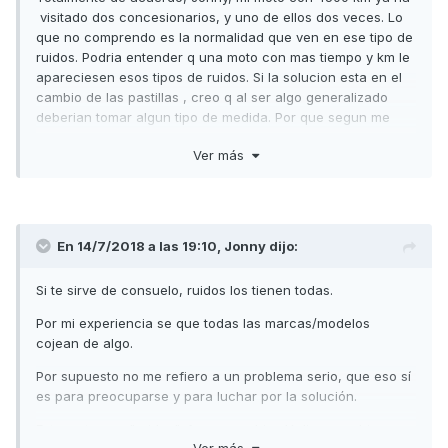
visitado dos concesionarios, y uno de ellos dos veces. Lo
que no comprendo es la normalidad que ven en ese tipo de
ruidos. Podria entender q una moto con mas tiempo y km le
apareciesen esos tipos de ruidos. Si la solucion esta en el
cambio de las pastillas , creo q al ser algo generalizado
deberian tomar algun tipo de medida. Por que segun me
repiten en el concesionario son ruidos "normales", y yo la
Ver más
verdad opino q normales no son. Bueno no me enrrollo mas,
cambiare las pastillas y espero q desaparezcan. Un saludo
En 14/7/2018 a las 19:10,
Jonny
dijo:
Si te sirve de consuelo, ruidos los tienen todas.
Por mi experiencia se que todas las marcas/modelos
cojean de algo.
Por supuesto no me refiero a un problema serio, que eso sí
es para preocuparse y para luchar por la solución.
Esta moto con "ruidos", frena muy bien.Y digo muy bien, por
Ver más