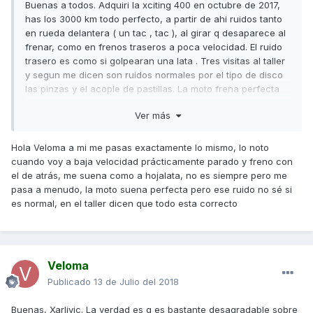
Buenas a todos. Adquiri la xciting 400 en octubre de 2017,
has los 3000 km todo perfecto, a partir de ahi ruidos tanto
en rueda delantera ( un tac , tac ), al girar q desaparece al
frenar, como en frenos traseros a poca velocidad. El ruido
trasero es como si golpearan una lata . Tres visitas al taller
y segun me dicen son ruidos normales por el tipo de disco
las pinzas y el acople de pastillas. La moto frena perfecta
pero en ciudad y callejeando es muy dwsagradable y lo
Ver más
peor es q me siguen diciendo q es normal. Un saludo
Hola Veloma a mi me pasas exactamente lo mismo, lo noto
cuando voy a baja velocidad prácticamente parado y freno con
el de atrás, me suena como a hojalata, no es siempre pero me
pasa a menudo, la moto suena perfecta pero ese ruido no sé si
es normal, en el taller dicen que todo esta correcto
Veloma
Publicado
13 de Julio del 2018
Buenas, Xarlivic. La verdad es q es bastante desagradable sobre