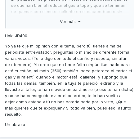
se queman bien al reducir el gas a tope y que se terminan
de quemar con el motor caliente en el escape (con o sin
catalizador). Este efecto se produce siempre en todos los
Ver más
motores potenciados con doble válvula de apertura
contínua (se abren por el empujador de válvulas sin
Hola JD400.
regulación automática como en los coches). La doble
válvula mejora el caudal de admisión y el barrido de
Yo ya te dije mi opinion con el tema, pero tú tienes alma de
escape, pero al no tener regulación, el avance de apertura
periodista entrevistador, preguntas lo mismo de diferente forma
está calculado para mejorar su rendimiento a partir de
varias veces. (Te lo digo con todo el cariño y respeto, sin afán
cierto nº de vueltas y para eso hay que sacrificar la
de ofenderte). Yo creo que no hace falta ningún iluminado para
estanqueidad total a bajas revoluciones.
está cuestión, mi moto (350i) también hace petardeo al cortar el
gas y al ralentí cuando el motor está caliente, y supongo que
En la mayoría de los coches actuales la doble válvula actúa
todas las demás también, en la tuya te pareció extraño y la
solo al subir de revoluciones, quedando la válvula sencilla
llevaste al taller, te han movido un parámetro (o eso te han dicho)
para bajas revoluciones, en nuestras motos no.
y no se ha conseguido evitar el petardeo, te lo han vuelto a
Ese "petardeo" siempre ha gustado a los moteros porque
dejar como estaba y tú no has notado nada por lo visto, ¿Que
es un alarde de potencia, y se considera una virtud, no un
más quieres que te expliquen? Si todo va bien, pues eso, asunto
defecto, ya que en pequeñas cilindradas no se aprecia.
resuelto.
Yo creo que no tenían que haberte modificado los
Un abrazo
parámetros del CO para no conseguir nada.