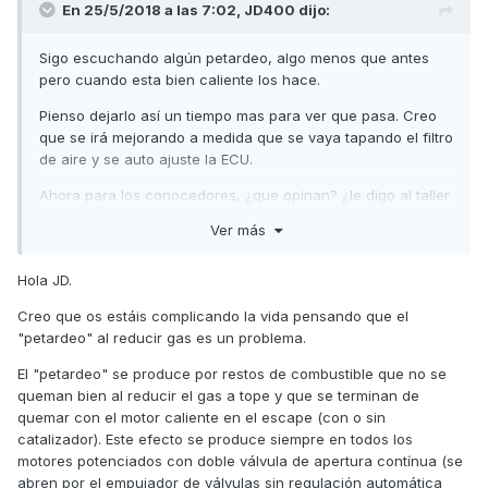
En 25/5/2018 a las 7:02,
JD400
dijo:
Sigo escuchando algún petardeo, algo menos que antes
pero cuando esta bien caliente los hace.
Pienso dejarlo así un tiempo mas para ver que pasa. Creo
que se irá mejorando a medida que se vaya tapando el filtro
de aire y se auto ajuste la ECU.
Ahora para los conocedores, ¿que opinan? ¿le digo al taller
que me vuelvan a bajar esos dos puntos que le subieron al
Ver más
CO?, quizás esa posición sea una de las "mejoras" de la
(e4) y no me gustaría perdérmela.
Hola JD.
Creo que os estáis complicando la vida pensando que el
"petardeo" al reducir gas es un problema.
El "petardeo" se produce por restos de combustible que no se
queman bien al reducir el gas a tope y que se terminan de
quemar con el motor caliente en el escape (con o sin
catalizador). Este efecto se produce siempre en todos los
motores potenciados con doble válvula de apertura contínua (se
abren por el empujador de válvulas sin regulación automática