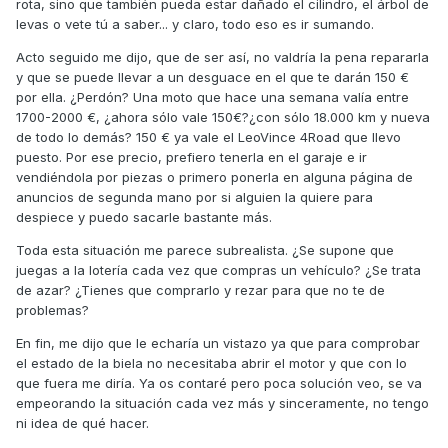
rota, sino que también pueda estar dañado el cilindro, el árbol de
levas o vete tú a saber... y claro, todo eso es ir sumando.
Acto seguido me dijo, que de ser así, no valdría la pena repararla
y que se puede llevar a un desguace en el que te darán 150 €
por ella. ¿Perdón? Una moto que hace una semana valía entre
1700-2000 €, ¿ahora sólo vale 150€?¿con sólo 18.000 km y nueva
de todo lo demás? 150 € ya vale el LeoVince 4Road que llevo
puesto. Por ese precio, prefiero tenerla en el garaje e ir
vendiéndola por piezas o primero ponerla en alguna página de
anuncios de segunda mano por si alguien la quiere para
despiece y puedo sacarle bastante más.
Toda esta situación me parece subrealista. ¿Se supone que
juegas a la lotería cada vez que compras un vehículo? ¿Se trata
de azar? ¿Tienes que comprarlo y rezar para que no te de
problemas?
En fin, me dijo que le echaría un vistazo ya que para comprobar
el estado de la biela no necesitaba abrir el motor y que con lo
que fuera me diría. Ya os contaré pero poca solución veo, se va
empeorando la situación cada vez más y sinceramente, no tengo
ni idea de qué hacer.