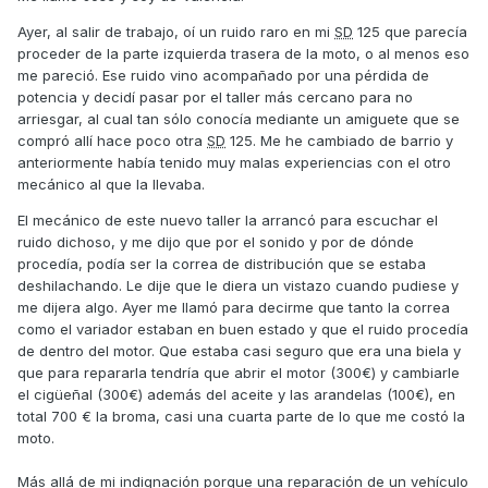
Ayer, al salir de trabajo, oí un ruido raro en mi
SD
125 que parecía
proceder de la parte izquierda trasera de la moto, o al menos eso
me pareció. Ese ruido vino acompañado por una pérdida de
potencia y decidí pasar por el taller más cercano para no
arriesgar, al cual tan sólo conocía mediante un amiguete que se
compró allí hace poco otra
SD
125. Me he cambiado de barrio y
anteriormente había tenido muy malas experiencias con el otro
mecánico al que la llevaba.
El mecánico de este nuevo taller la arrancó para escuchar el
ruido dichoso, y me dijo que por el sonido y por de dónde
procedía, podía ser la correa de distribución que se estaba
deshilachando. Le dije que le diera un vistazo cuando pudiese y
me dijera algo. Ayer me llamó para decirme que tanto la correa
como el variador estaban en buen estado y que el ruido procedía
de dentro del motor. Que estaba casi seguro que era una biela y
que para repararla tendría que abrir el motor (300€) y cambiarle
el cigüeñal (300€) además del aceite y las arandelas (100€), en
total 700 € la broma, casi una cuarta parte de lo que me costó la
moto.
Más allá de mi indignación porque una reparación de un vehículo