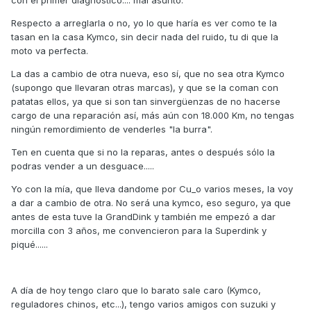
con el primer diagnostico.... mal asunto.
Respecto a arreglarla o no, yo lo que haría es ver como te la
tasan en la casa Kymco, sin decir nada del ruido, tu di que la
moto va perfecta.
La das a cambio de otra nueva, eso sí, que no sea otra Kymco
(supongo que llevaran otras marcas), y que se la coman con
patatas ellos, ya que si son tan sinvergüenzas de no hacerse
cargo de una reparación así, más aún con 18.000 Km, no tengas
ningún remordimiento de venderles "la burra".
Ten en cuenta que si no la reparas, antes o después sólo la
podras vender a un desguace.....
Yo con la mía, que lleva dandome por Cu_o varios meses, la voy
a dar a cambio de otra. No será una kymco, eso seguro, ya que
antes de esta tuve la GrandDink y también me empezó a dar
morcilla con 3 años, me convencieron para la Superdink y
piqué......
A día de hoy tengo claro que lo barato sale caro (Kymco,
reguladores chinos, etc...), tengo varios amigos con suzuki y