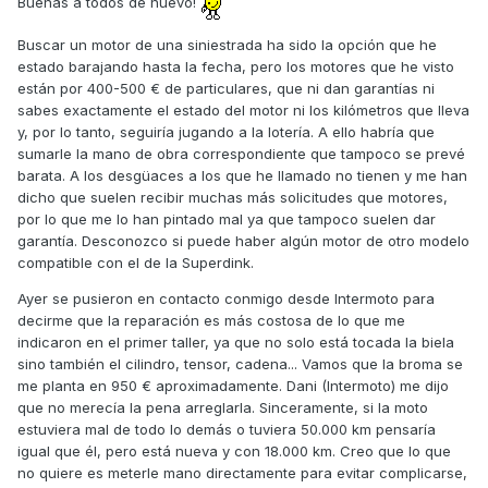
Buenas a todos de nuevo!
Buscar un motor de una siniestrada ha sido la opción que he
estado barajando hasta la fecha, pero los motores que he visto
están por 400-500 € de particulares, que ni dan garantías ni
sabes exactamente el estado del motor ni los kilómetros que lleva
y, por lo tanto, seguiría jugando a la lotería. A ello habría que
sumarle la mano de obra correspondiente que tampoco se prevé
barata. A los desgüaces a los que he llamado no tienen y me han
dicho que suelen recibir muchas más solicitudes que motores,
por lo que me lo han pintado mal ya que tampoco suelen dar
garantía. Desconozco si puede haber algún motor de otro modelo
compatible con el de la Superdink.
Ayer se pusieron en contacto conmigo desde Intermoto para
decirme que la reparación es más costosa de lo que me
indicaron en el primer taller, ya que no solo está tocada la biela
sino también el cilindro, tensor, cadena... Vamos que la broma se
me planta en 950 € aproximadamente. Dani (Intermoto) me dijo
que no merecía la pena arreglarla. Sinceramente, si la moto
estuviera mal de todo lo demás o tuviera 50.000 km pensaría
igual que él, pero está nueva y con 18.000 km. Creo que lo que
no quiere es meterle mano directamente para evitar complicarse,