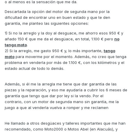
o al menos es la sensación que me da.
Descartada la opción del motor de segunda mano por la
dificultad de encontrar uno en buen estado y que te den
garantía, me planteo las siguientes opciones:
1) Si no la arreglo y la doy al desguace, me ahorro esos 950 € y
añado 150 € que me da el desgüace, en total, 1.100 € pero
no
tengo moto
.
2) Si la arreglo, me gasto 950 € y, lo más importante,
tengo
moto
para moverme por el momento. Además, no creo que tenga
problema en venderla por más de 1.100 €, con los kilómetros y el
estado actual de todo lo demás.
Además, si él me la arregla me tiene que dar garantía de las
piezas y la reparación, y eso me ayudaría a cubrir los 6 meses de
garantía que tengo que dar por ley si la vendo. Por el
contrario, con un motor de segunda mano sin garantía, me la
juego a que al venderla vuelva a romper y me reclamen
He llamado a otros desgüaces y talleres importantes que me han
recomendado, como Moto2000 o Motos Abel (en Alacuás), y