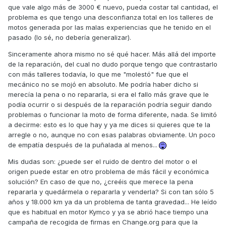
que vale algo más de 3000 € nuevo, pueda costar tal cantidad, el
problema es que tengo una desconfianza total en los talleres de
motos generada por las malas experiencias que he tenido en el
pasado (lo sé, no debería generalizar).
Sinceramente ahora mismo no sé qué hacer. Más allá del importe
de la reparación, del cual no dudo porque tengo que contrastarlo
con más talleres todavía, lo que me "molestó" fue que el
mecánico no se mojó en absoluto. Me podría haber dicho si
merecía la pena o no repararla, si era el fallo más grave que le
podía ocurrir o si después de la reparación podría seguir dando
problemas o funcionar la moto de forma diferente, nada. Se limitó
a decirme: esto es lo que hay y ya me dices si quieres que te la
arregle o no, aunque no con esas palabras obviamente. Un poco
de empatía después de la puñalada al menos...
Mis dudas son: ¿puede ser el ruido de dentro del motor o el
origen puede estar en otro problema de más fácil y económica
solución? En caso de que no, ¿creéis que merece la pena
repararla y quedármela o repararla y venderla? Si con tan sólo 5
años y 18.000 km ya da un problema de tanta gravedad... He leído
que es habitual en motor Kymco y ya se abrió hace tiempo una
campaña de recogida de firmas en Change.org para que la