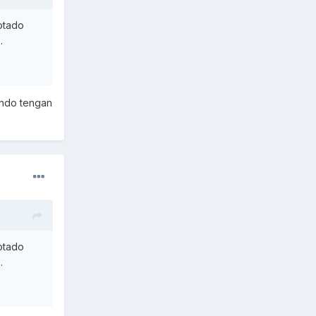
notado
.
uando tengan
notado
.