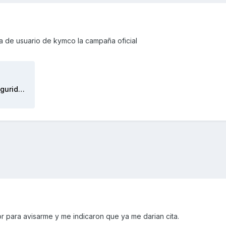
a de usuario de kymco la campaña oficial
kymco-kymco-campana-de-seguridad.pdf
r para avisarme y me indicaron que ya me darian cita.