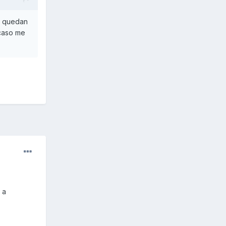
Me quedan
acaso me
 a