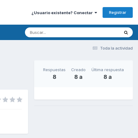
Registrar
¿Usuario existente? Conectar
Toda la actividad
Respuestas
Creado
Última respuesta
8
8 a
8 a