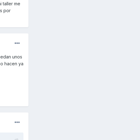
 taller me
s por
quedan unos
 lo hacen ya