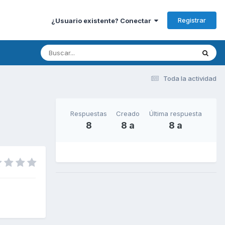
Registrar
¿Usuario existente? Conectar
Toda la actividad
Respuestas
Creado
Última respuesta
8
8 a
8 a