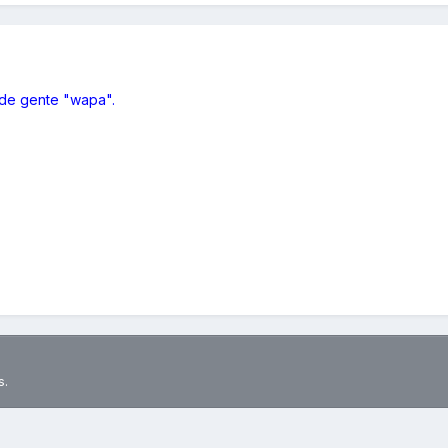
 de gente "wapa".
s.