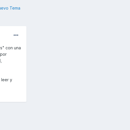
nuevo Tema
rs" con una
 por
,
 leer y