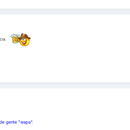
cia.
 de gente "wapa".