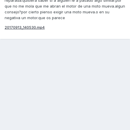
reparada.quisiera saber si a alguien le a pasado algo similar.por
que no me mola que me abran el motor de una moto mueva.algun
consejo?por cierto pienso exigir una moto mueva.o en su
negativa un motor.que os parece
20170913_140530.mp4