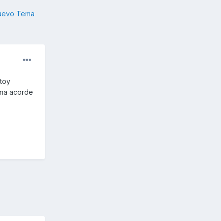
nuevo Tema
stoy
una acorde