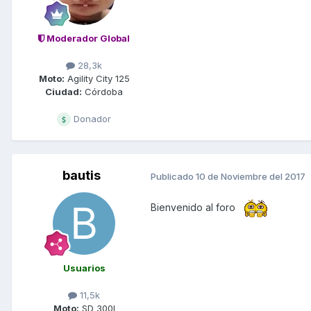
Moderador Global
28,3k
Moto:
Agility City 125
Ciudad:
Córdoba
Donador
bautis
Publicado
10 de Noviembre del 2017
Bienvenido al foro
Usuarios
11,5k
Moto:
SD 300I