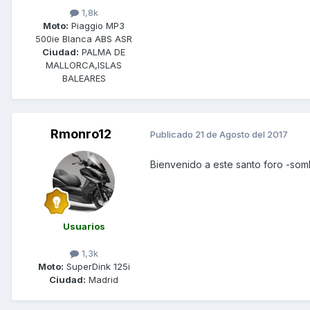
1,8k
Moto:
Piaggio MP3
500ie Blanca ABS ASR
Ciudad:
PALMA DE
MALLORCA,ISLAS
BALEARES
Rmonro12
Publicado
21 de Agosto del 2017
Bienvenido a este santo foro -som
Usuarios
1,3k
Moto:
SuperDink 125i
Ciudad:
Madrid