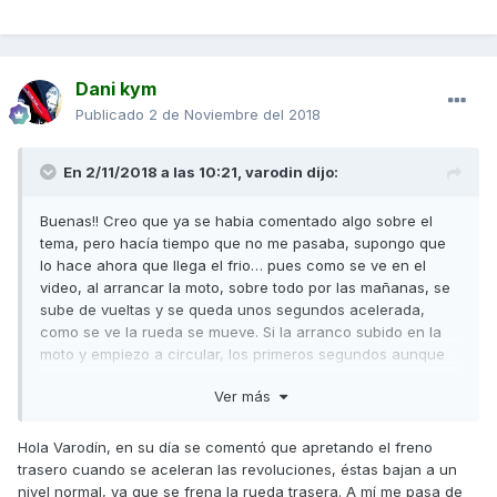
Dani kym
Publicado
2 de Noviembre del 2018
En 2/11/2018 a las 10:21,
varodin
dijo:
Buenas!! Creo que ya se habia comentado algo sobre el
tema, pero hacía tiempo que no me pasaba, supongo que
lo hace ahora que llega el frio… pues como se ve en el
video, al arrancar la moto, sobre todo por las mañanas, se
sube de vueltas y se queda unos segundos acelerada,
como se ve la rueda se mueve. Si la arranco subido en la
moto y empiezo a circular, los primeros segundos aunque
deje de dar gas, noto que la moto empuja debido a que no
Ver más
baja de vueltas, siendo algo peligroso.
Si veo que a nadie más le pasa, me pasare por el conce a
Hola Varodín, en su día se comentó que apretando el freno
ver si saben de que puede ser.
trasero cuando se aceleran las revoluciones, éstas bajan a un
nivel normal, ya que se frena la rueda trasera. A mí me pasa de
Un saludo