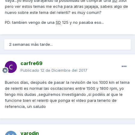
Vaya...yo estoy barajando la posibilidad de comprar una
SD
350i
pero ver estos temas me echa para atras jajajaja, sabeis algo de
nuevo sobre este tema del relenti? es muy comun?
PD: tambien vengo de una
SD
125 y no pasaba eso...
2 semanas más tarde...
carfre69
Publicado
12 de Diciembre del 2017
Buenos días, después de pasar la revisión de los 1000 km el tema
de relenti es normal las oscilaciones entre 1500 y 1800 rpm, yo
tengo mis dudas ,seguiremos investigando ,si podéis al que le
funcione bien el relenti que ponga el vídeo para tenerlo de
referencia, un saludo
varodin