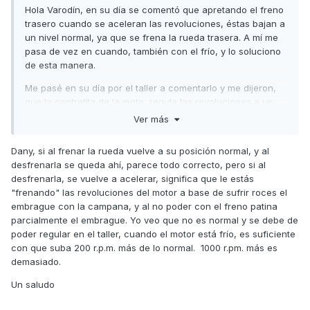
Hola Varodín, en su día se comentó que apretando el freno
trasero cuando se aceleran las revoluciones, éstas bajan a
un nivel normal, ya que se frena la rueda trasera. A mí me
pasa de vez en cuando, también con el frío, y lo soluciono
de esta manera.
Me pasé en su día por el taller a comentarlo y me dijeron,
que la centralita de la moto, regula las revoluciones a un
nivel más alto por que detecta que en el exterior hace
Ver más
bastante frío. La respuesta me convenció a medias, ya que
con ninguna otra moto me ha pasado lo mismo. Alguna vez
Dany, si al frenar la rueda vuelve a su posición normal, y al
se había puesto a 5.000 rpm. Pero como te digo, apretando
desfrenarla se queda ahí, parece todo correcto, pero si al
el freno trasero bajan al nivel normal.
desfrenarla, se vuelve a acelerar, significa que le estás
"frenando" las revoluciones del motor a base de sufrir roces el
De momento voy tirando con este apaño.
embrague con la campana, y al no poder con el freno patina
Saludos.
parcialmente el embrague. Yo veo que no es normal y se debe de
poder regular en el taller, cuando el motor está frío, es suficiente
con que suba 200 r.p.m. más de lo normal. 1000 r.pm. más es
demasiado.
Un saludo