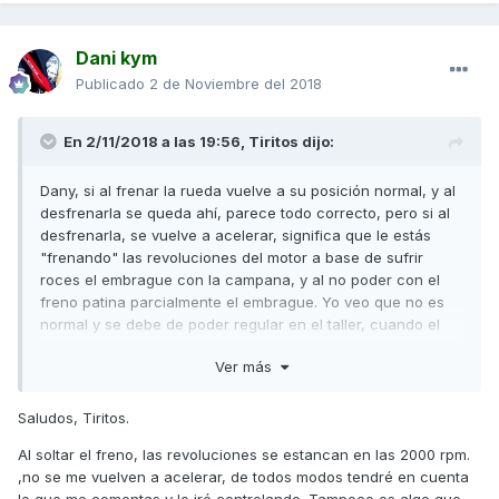
Dani kym
Publicado
2 de Noviembre del 2018
En 2/11/2018 a las 19:56,
Tiritos
dijo:
Dany, si al frenar la rueda vuelve a su posición normal, y al
desfrenarla se queda ahí, parece todo correcto, pero si al
desfrenarla, se vuelve a acelerar, significa que le estás
"frenando" las revoluciones del motor a base de sufrir
roces el embrague con la campana, y al no poder con el
freno patina parcialmente el embrague. Yo veo que no es
normal y se debe de poder regular en el taller, cuando el
motor está frío, es suficiente con que suba 200 r.p.m. más
Ver más
de lo normal. 1000 r.pm. más es demasiado.
Un saludo
Saludos, Tiritos.
Al soltar el freno, las revoluciones se estancan en las 2000 rpm.
,no se me vuelven a acelerar, de todos modos tendré en cuenta
lo que me comentas y lo iré controlando. Tampoco es algo que