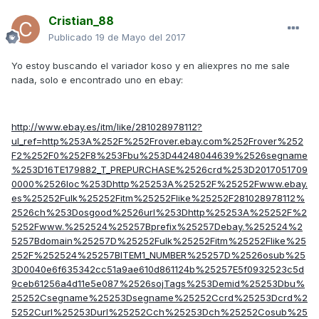
Cristian_88
Publicado
19 de Mayo del 2017
Yo estoy buscando el variador koso y en aliexpres no me sale
nada, solo e encontrado uno en ebay:
http://www.ebay.es/itm/like/281028978112?
ul_ref=http%253A%252F%252Frover.ebay.com%252Frover%252
F2%252F0%252F8%253Fbu%253D44248044639%2526segname
%253D16TE179882_T_PREPURCHASE%2526crd%253D2017051709
0000%2526loc%253Dhttp%25253A%25252F%25252Fwww.ebay.
es%25252Fulk%25252Fitm%25252Flike%25252F281028978112%
2526ch%253Dosgood%2526url%253Dhttp%25253A%25252F%2
5252Fwww.%252524%25257Bprefix%25257Debay.%252524%2
5257Bdomain%25257D%25252Fulk%25252Fitm%25252Flike%25
252F%252524%25257BITEM1_NUMBER%25257D%2526osub%25
3D0040e6f635342cc51a9ae610d861124b%25257E5f0932523c5d
9ceb61256a4d11e5e087%2526sojTags%253Demid%25253Dbu%
25252Csegname%25253Dsegname%25252Ccrd%25253Dcrd%2
5252Curl%25253Durl%25252Cch%25253Dch%25252Cosub%25