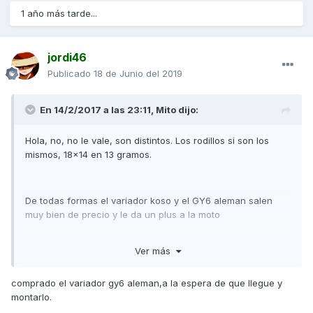
1 año más tarde...
jordi46
Publicado
18 de Junio del 2019
En 14/2/2017 a las 23:11,
Mito
dijo:
Hola, no, no le vale, son distintos. Los rodillos si son los
mismos, 18x14 en 13 gramos.
De todas formas el variador koso y el GY6 aleman salen
muy bien de precio y le da un plus a la moto
Ver más
http://www.gy6-motor.de/Tuning-Variomatik-V1-forextreme-
115mm-125/150ccm-152QMI-157QMJ-GY6
comprado el variador gy6 aleman,a la espera de que llegue y
montarlo.