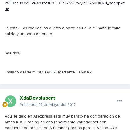
253Dosub%2526srcrot%253D0%2526rvr_id%253D0&ul_noapp=tr
ue
Es este? Los rodillos los e visto a parte de 8g. A mi moto le falta
salida y un poco de punta.
Saludos.
Enviado desde mi SM-G935F mediante Tapatalk
XdaDevolupers
Publicado
19 de Mayo del 2017
Aquí te dejo en Aliexpress esta muy barato ha comparacion de
antes KOSO racing de alto rendimiento variador set con
conjuntos de rodillos de $ number gramos para la Vespa GY6