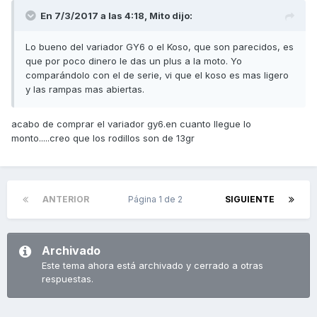
https://es.aliexpress.com/store/product/2011-New-GY6-125-
En 7/3/2017 a las 4:18,
Mito
dijo:
150-Drive-Plate-Assy-Modification-of-essential-products-
Scooter-Parts-Free-Shipping/1084607_32722731954.html?
Lo bueno del variador GY6 o el Koso, que son parecidos, es
spm=2114.04010208.3.45.flQaK7&ws_ab_test=searchweb0_0,
que por poco dinero le das un plus a la moto. Yo
searchweb201602_4_10065_10000073_10068_10501_1000007
comparándolo con el de serie, vi que el koso es mas ligero
4_10503_10000032_119_10000030_10000026_10000023_10000
y las rampas mas abiertas.
069_10000068_10060_10062_10056_10055_10000062_10054_1
0000063_10059_10099_10000020_10000013_10103_10102_1000
0016_10096_10000056_10000059_10109_10052_10053_10107_10
acabo de comprar el variador gy6.en cuanto llegue lo
050_10106_10051_10000097_10000094_10000053_10000007_10
monto.....creo que los rodillos son de 13gr
000050_10084_10083_10000100_10080_10000047_10082_10081
_10110_10111_10112_10113_10114_10115_10000041_10000044_1007
8_10079_10000038_10073_10000035_10122_10123_10121_10124
-
ANTERIOR
Página 1 de 2
SIGUIENTE
10503_10501,searchweb201603_2,afswitch_4,ppcSwitch_5,si
ngle_sort_1_default&btsid=cd403231-403e-469e-b291-
5ac3374932ac
Archivado
Este tema ahora está archivado y cerrado a otras
respuestas.