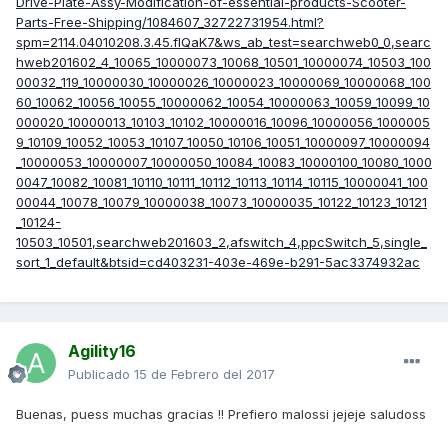
Drive-Plate-Assy-Modification-of-essential-products-Scooter-
Parts-Free-Shipping/1084607_32722731954.html?
spm=2114.04010208.3.45.flQaK7&ws_ab_test=searchweb0_0,searc
hweb201602_4_10065_10000073_10068_10501_10000074_10503_100
00032_119_10000030_10000026_10000023_10000069_10000068_100
60_10062_10056_10055_10000062_10054_10000063_10059_10099_10
000020_10000013_10103_10102_10000016_10096_10000056_1000005
9_10109_10052_10053_10107_10050_10106_10051_10000097_10000094
_10000053_10000007_10000050_10084_10083_10000100_10080_1000
0047_10082_10081_10110_10111_10112_10113_10114_10115_10000041_100
00044_10078_10079_10000038_10073_10000035_10122_10123_10121
_10124-
10503_10501,searchweb201603_2,afswitch_4,ppcSwitch_5,single_
sort_1_default&btsid=cd403231-403e-469e-b291-5ac3374932ac
Agility16
Publicado
15 de Febrero del 2017
Buenas, puess muchas gracias !! Prefiero malossi jejeje saludoss