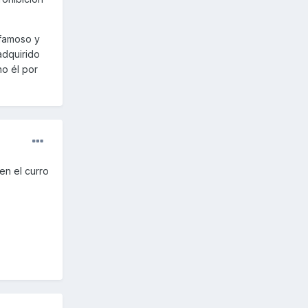
 famoso y
adquirido
no él por
en el curro