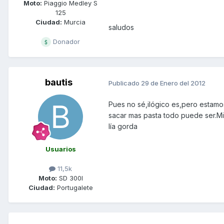
Moto:
Piaggio Medley S
125
Ciudad:
Murcia
saludos
Donador
bautis
Publicado
29 de Enero del 2012
Pues no sé,ilógico es,pero estamo
sacar mas pasta todo puede ser.Mied
lía gorda
Usuarios
11,5k
Moto:
SD 300I
Ciudad:
Portugalete