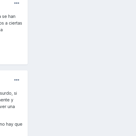
a se han
os a ciertas
la
surdo, si
mente y
 ver una
e no hay que