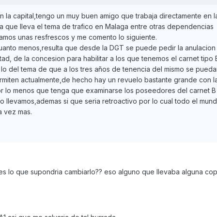
n la capital,tengo un muy buen amigo que trabaja directamente en l
a que lleva el tema de trafico en Malaga entre otras dependencias
amos unas resfrescos y me comento lo siguiente.
anto menos,resulta que desde la DGT se puede pedir la anulacion 
tad, de la concesion para habilitar a los que tenemos el carnet tipo
 lo del tema de que a los tres años de tenencia del mismo se puedan
rmiten actualmente,de hecho hay un revuelo bastante grande con l
por lo menos que tenga que examinarse los poseedores del carnet B
o llevamos,ademas si que seria retroactivo por lo cual todo el mund
a vez mas.
es lo que supondria cambiarlo?? eso alguno que llevaba alguna co