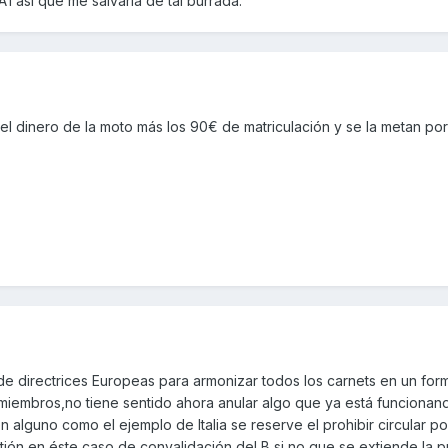
A1 asi que me salvaria de tal burrada.
 dinero de la moto más los 90€ de matriculación y se la metan por
de directrices Europeas para armonizar todos los carnets en un for
 miembros,no tiene sentido ahora anular algo que ya está funcionan
alguno como el ejemplo de Italia se reserve el prohibir circular po
stión en éste caso de convalidación del B si no que se extiende la p