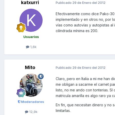
katxurri
Publicado
29 de Enero del 2012
Efectivamente como dice Pako-30 a
implementado y en otros no, por lo 
vías como autovías y autopistas al i
cilindrada mínima es 200.
Usuarios
1,6k
Mito
Publicado
29 de Enero del 2012
Claro, pero en Italia a mi me han 
me obligan a sacarme el carnet par
listo, no me ando con tonterias. S
matricula amarilla es algo raro ya c
Moderadores
En fin, que necesitan dinero y no 
limitarlas.
12,9k