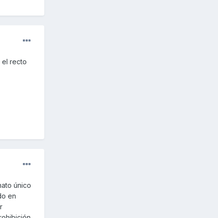
 el recto
mato único
do en
r
rohibición