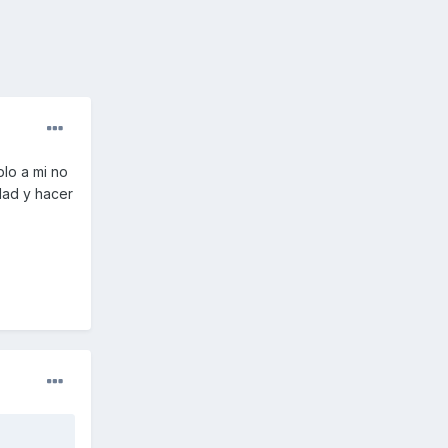
plo a mi no
dad y hacer