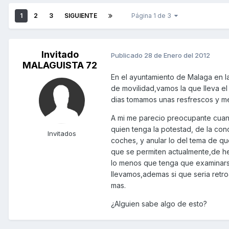
1
2
3
SIGUIENTE
Página 1 de 3
Invitado
Publicado
28 de Enero del 2012
MALAGUISTA 72
En el ayuntamiento de Malaga en l
de movilidad,vamos la que lleva e
dias tomamos unas resfrescos y me
A mi me parecio preocupante cuant
quien tenga la potestad, de la con
Invitados
coches, y anular lo del tema de qu
que se permiten actualmente,de he
lo menos que tenga que examinarse
llevamos,ademas si que seria retro
mas.
¿Alguien sabe algo de esto?