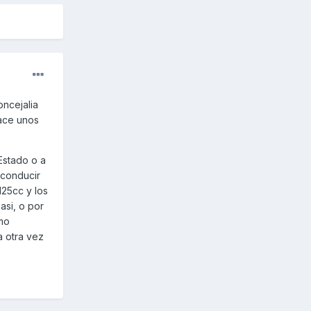
oncejalia
hace unos
Estado o a
 conducir
125cc y los
asi, o por
mo
a otra vez