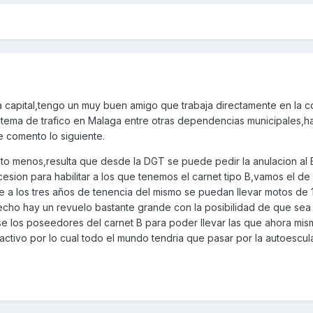
a capital,tengo un muy buen amigo que trabaja directamente en la c
l tema de trafico en Malaga entre otras dependencias municipales,
 comento lo siguiente.
o menos,resulta que desde la DGT se puede pedir la anulacion al 
cesion para habilitar a los que tenemos el carnet tipo B,vamos el de
e a los tres años de tenencia del mismo se puedan llevar motos de 
cho hay un revuelo bastante grande con la posibilidad de que sea 
 los poseedores del carnet B para poder llevar las que ahora mis
activo por lo cual todo el mundo tendria que pasar por la autoescul