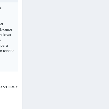
a
al
 B,vamos
 llevar
a
 para
o tendria
pa de mas y