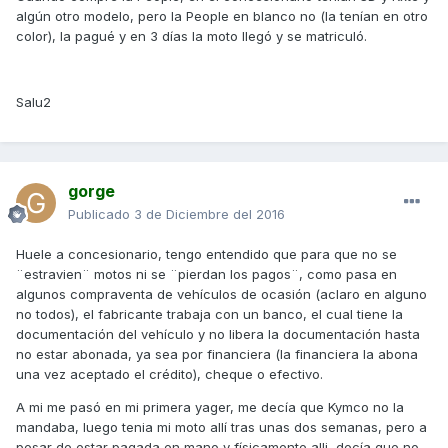
algún otro modelo, pero la People en blanco no (la tenían en otro
color), la pagué y en 3 días la moto llegó y se matriculó.
Salu2
gorge
Publicado
3 de Diciembre del 2016
Huele a concesionario, tengo entendido que para que no se
¨estravien¨ motos ni se ¨pierdan los pagos¨, como pasa en
algunos compraventa de vehículos de ocasión (aclaro en alguno
no todos), el fabricante trabaja con un banco, el cual tiene la
documentación del vehículo y no libera la documentación hasta
no estar abonada, ya sea por financiera (la financiera la abona
una vez aceptado el crédito), cheque o efectivo.
A mi me pasó en mi primera yager, me decía que Kymco no la
mandaba, luego tenia mi moto allí tras unas dos semanas, pero a
pesar de estar pagada en mano y físicamente alli, decía que no