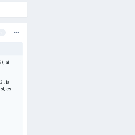
or
), al
a
 , la
sí, es