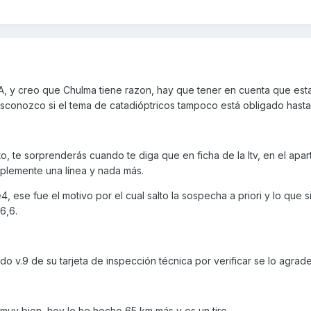
A, y creo que Chulma tiene razon, hay que tener en cuenta que es
esconozco si el tema de catadióptricos tampoco está obligado hasta 
o, te sorprenderás cuando te diga que en ficha de la Itv, en el apa
plemente una línea y nada más.
, ese fue el motivo por el cual salto la sospecha a priori y lo que s
6,6.
do v.9 de su tarjeta de inspección técnica por verificar se lo agrad
muy bien, hoy le he hecho 65 km más y es un tiro.