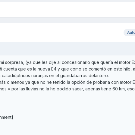
Aut
i sorpresa, (ya que les dije al concesionario que quería el motor E3
i cuenta que es la nueva E4 y que como se comentó en este hilo, 
eva catadióptricos naranjas en el guardabarros delantero.
s o menos ya que no he tenido la opción de probarla con motor E3
es y por las lluvias no la he podido sacar, apenas tiene 60 km, eso 
chment]