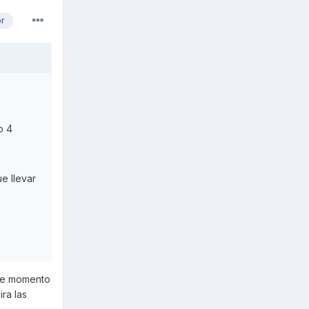
or
o 4
e llevar
 de momento
ra las