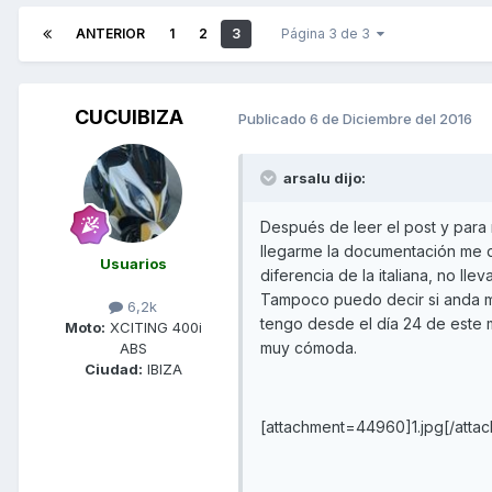
ANTERIOR
1
2
3
Página 3 de 3
CUCUIBIZA
Publicado
6 de Diciembre del 2016
arsalu dijo:
Después de leer el post y para m
llegarme la documentación me d
Usuarios
diferencia de la italiana, no ll
Tampoco puedo decir si anda má
6,2k
tengo desde el día 24 de este m
Moto:
XCITING 400i
muy cómoda.
ABS
Ciudad:
IBIZA
[attachment=44960]1.jpg[/atta