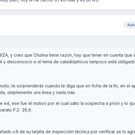
Aut
BIZA, y creo que Chulma tiene razon, hay que tener en cuenta que
e4 y desconozco si el tema de catadióptricos tampoco está obligado
 moto, te sorprenderás cuando te diga que en ficha de la Itv, en el 
a, simplemente una línea y nada más.
 e4, ese fue el motivo por el cual salto la sospecha a priori y lo qu
parato P.2- 26,6.
rtado v.9 de su tarjeta de inspección técnica por verificar se lo ag