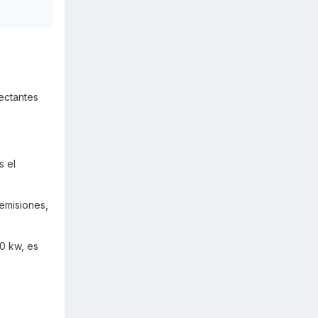
lectantes
s el
 emisiones,
50 kw, es