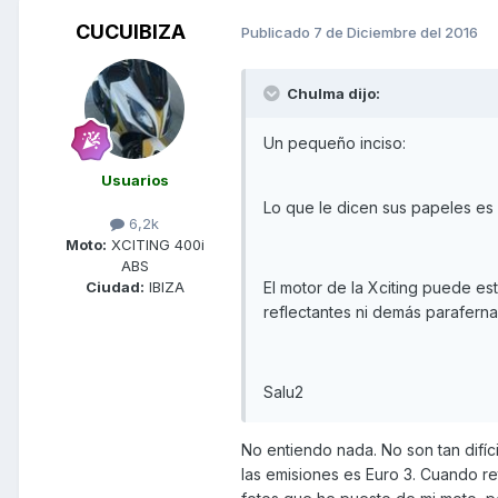
CUCUIBIZA
Publicado
7 de Diciembre del 2016
Chulma dijo:
Un pequeño inciso:
Usuarios
Lo que le dicen sus papeles es 
6,2k
Moto:
XCITING 400i
ABS
Ciudad:
IBIZA
El motor de la Xciting puede es
reflectantes ni demás paraferna
Salu2
No entiendo nada. No son tan difí
las emisiones es Euro 3. Cuando re