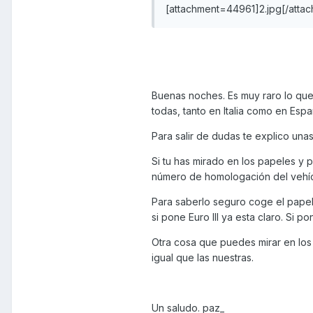
[attachment=44961]2.jpg[/atta
Buenas noches. Es muy raro lo que 
todas, tanto en Italia como en Esp
Para salir de dudas te explico unas
Si tu has mirado en los papeles y p
número de homologación del vehíc
Para saberlo seguro coge el papel de
si pone Euro lll ya esta claro. Si pon
Otra cosa que puedes mirar en los 2
igual que las nuestras.
Un saludo. paz_