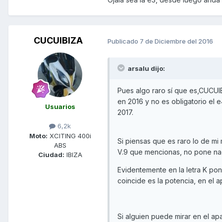
CUCUIBIZA
Publicado
7 de Diciembre del 2016
arsalu dijo:
Pues algo raro sí que es,CUCUI
en 2016 y no es obligatorio el 
Usuarios
2017.
6,2k
Moto:
XCITING 400i
Si piensas que es raro lo de mi
ABS
V.9 que mencionas, no pone nad
Ciudad:
IBIZA
Evidentemente en la letra K pone
coincide es la potencia, en el a
Si alguien puede mirar en el apa