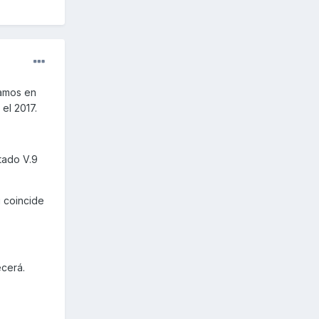
tamos en
el 2017.
rtado V.9
i coincide
ecerá.