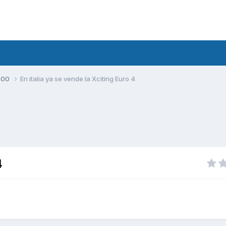
400
En italia ya se vende la Xciting Euro 4
4