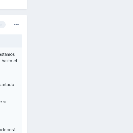
or
 estamos
 hasta el
apartado
e si
radecerá.