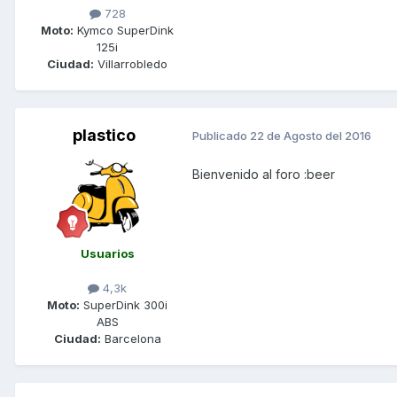
728
Moto:
Kymco SuperDink
125i
Ciudad:
Villarrobledo
plastico
Publicado
22 de Agosto del 2016
Bienvenido al foro :beer
Usuarios
4,3k
Moto:
SuperDink 300i
ABS
Ciudad:
Barcelona