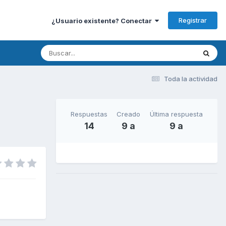
Registrar
¿Usuario existente? Conectar
Toda la actividad
Respuestas
Creado
Última respuesta
14
9 a
9 a