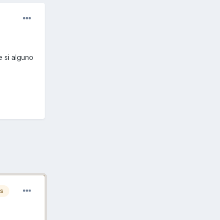
 si alguno
es