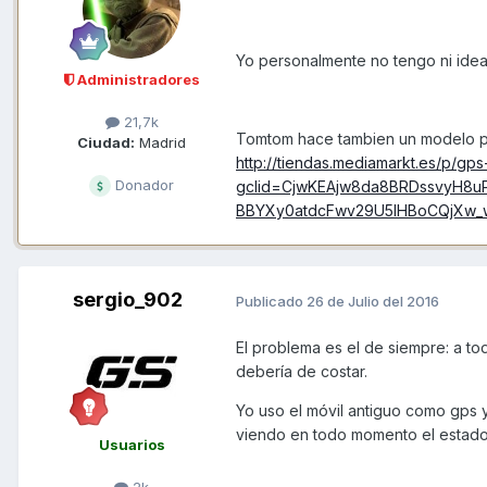
Yo personalmente no tengo ni idea
Administradores
21,7k
Tomtom hace tambien un modelo par
Ciudad:
Madrid
http://tiendas.mediamarkt.es/p/g
Donador
gclid=CjwKEAjw8da8BRDssvyH8
BBYXy0atdcFwv29U5lHBoCQjXw_
sergio_902
Publicado
26 de Julio del 2016
El problema es el de siempre: a to
debería de costar.
Yo uso el móvil antiguo como gps 
viendo en todo momento el estado 
Usuarios