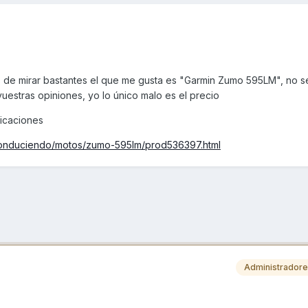
de mirar bastantes el que me gusta es "Garmin Zumo 595LM", no se
vuestras opiniones, yo lo único malo es el precio
icaciones
/conduciendo/motos/zumo-595lm/prod536397.html
Administrador