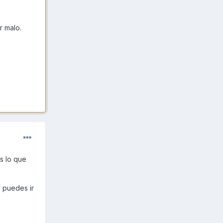
r malo.
s lo que
 puedes ir