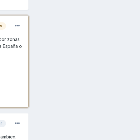
es
por zonas
de España o
or
tambien.