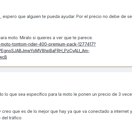
, espero que alguien te pueda ayudar. Por el precio no debe de se
a moto. Miralo si quieres a ver que te parece.
ps-moto-tomtom-rider-400-premium-pack-1277417?
uPEgnoSJABJmwYoMV8hpBaFRH_PzCyALt_Am-
wcB
do lo que sea específico para la moto le ponen un precio de 3 vece
y creo que es de lo mejor que hay ya que va conectado a internet y
del tráfico