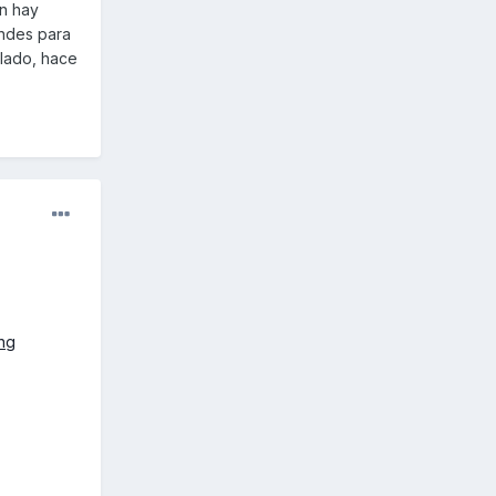
én hay
andes para
ulado, hace
ng