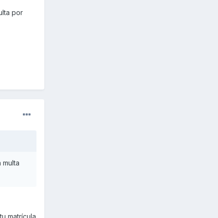
lta por
 multa
tu matrícula