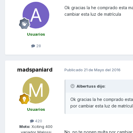
Ok gracias la he comprado esta m
cambiar esta luz de matrícula
Usuarios
28
madspaniard
Publicado
21 de Mayo del 2016
Albertuss dijo:
Ok gracias la he comprado est
por cambiar esta luz de matrícu
Usuarios
420
Moto:
Xciting 400
No, no te ponen multa por cambiar 
variador Malossi