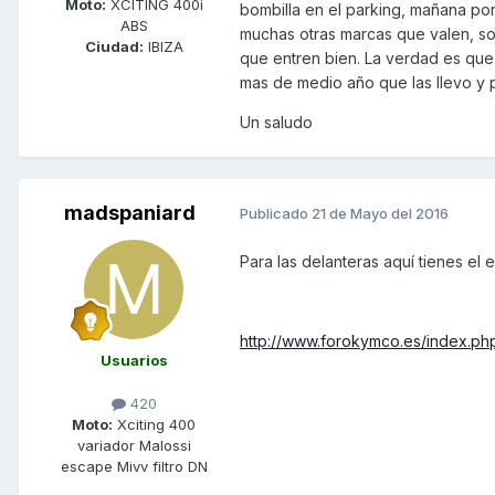
Moto:
XCITING 400i
bombilla en el parking, mañana po
ABS
muchas otras marcas que valen, sol
Ciudad:
IBIZA
que entren bien. La verdad es que
mas de medio año que las llevo y 
Un saludo
madspaniard
Publicado
21 de Mayo del 2016
Para las delanteras aquí tienes el 
http://www.forokymco.es/index.php
Usuarios
420
Moto:
Xciting 400
variador Malossi
escape Mivv filtro DN