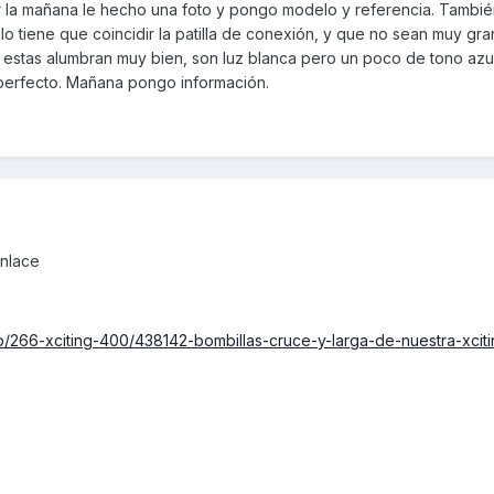
r la mañana le hecho una foto y pongo modelo y referencia. Tambi
o tiene que coincidir la patilla de conexión, y que no sean muy gr
 estas alumbran muy bien, son luz blanca pero un poco de tono az
perfecto. Mañana pongo información.
enlace
/266-xciting-400/438142-bombillas-cruce-y-larga-de-nuestra-xciti