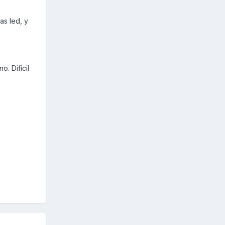
as led, y
o. Difícil