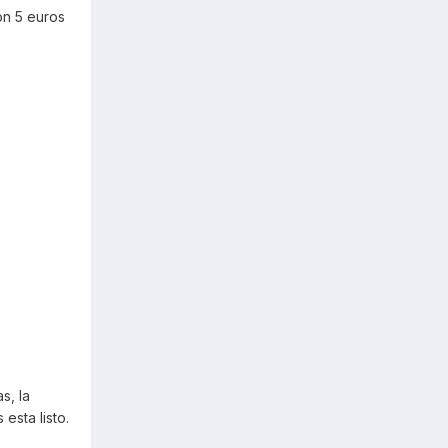
on 5 euros
s, la
esta listo.