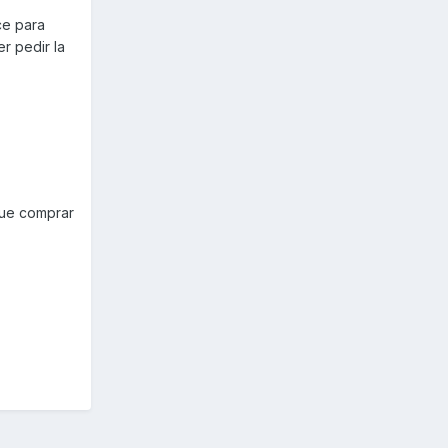
ce para
r pedir la
que comprar