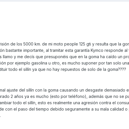
visión de los 5000 km. de mi moto people 125 gti y resulta que la go
ión bastante importante, al tramitar esta garantía Kymco responde al 
s llamo y me decís que presuponéis que en la goma ha caído un pr
n por ejemplo gasolina u otro, es mucho suponer por tan solo una 
ituir todo el sillín ya que no hay repuestos de solo de la goma????
mal ajuste del sillín con la goma causando un desgaste demasiado
urado 2 años ya es mucho (esto por teléfono), además que no se p
biar todo el sillín, esto es realmente una agresión contra el cons
de con el paso del tiempo debido seguramente a su mala calidad o
.