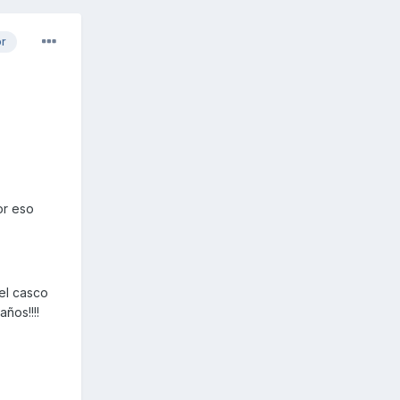
or
or eso
 el casco
ños!!!!