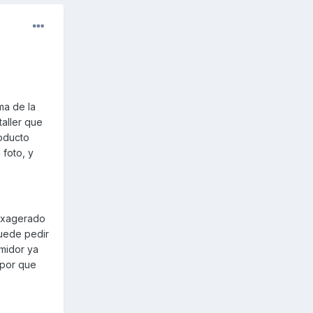
ma de la
taller que
oducto
foto, y
 exagerado
uede pedir
umidor ya
 por que