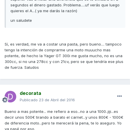
segundos el dinero gastado. Problema.....uf verás que luego
quieres el A...( ya me darás la razón)
un saludete
Sí, es verdad, me va a costar una pasta, pero bueno.... tampoco
tengo la intención de comprarme una moto muuucho mas
potente, de hecho la Yager GT 300i me gusta mucho, no es una
300cc, si no una 278cc y con 21cv, pero se que tendría ese plus
de fuerza. Saludos
decorata
Publicado
23 de Abril del 2016
Bueno a mas potente... me refiero a eso...no a una 1000..jiji...es
decir unos 500€ tirando a barato el carnet...y unos 800€ - 1000€
de diferencia moto...pero te merecerá la pena, te lo aseguro. Yo
ya pasé por eso.