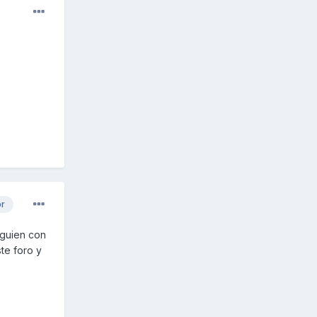
or
lguien con
te foro y