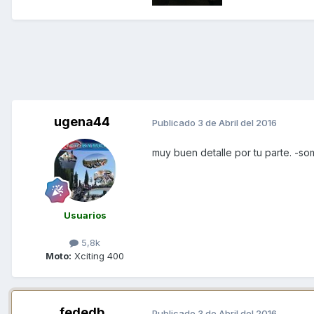
ugena44
Publicado
3 de Abril del 2016
muy buen detalle por tu parte. -s
Usuarios
5,8k
Moto:
Xciting 400
fededb
Publicado
3 de Abril del 2016