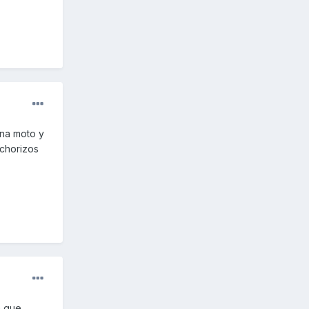
una moto y
 chorizos
a que