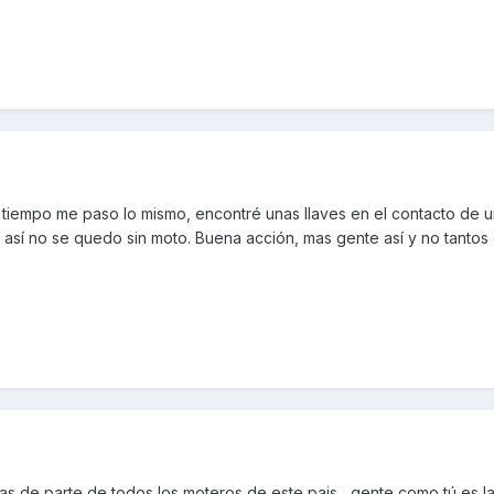
iempo me paso lo mismo, encontré unas llaves en el contacto de 
 así no se quedo sin moto. Buena acción, mas gente así y no tantos
as de parte de todos los moteros de este pais , gente como tú es l