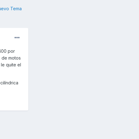
nuevo Tema
400 por
o de motos
le quite el
ilíndrica