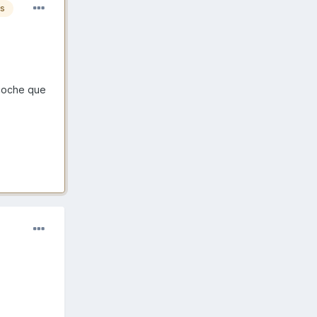
es
 coche que