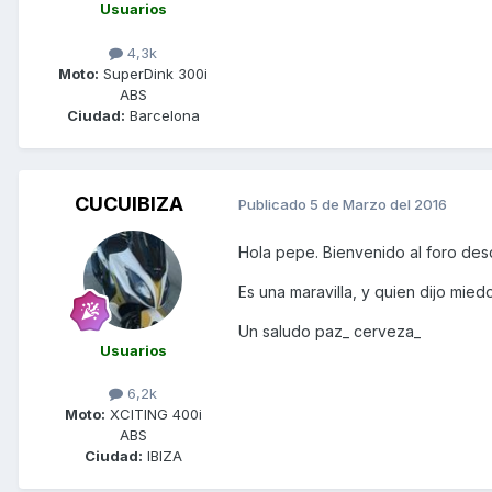
Usuarios
4,3k
Moto:
SuperDink 300i
ABS
Ciudad:
Barcelona
CUCUIBIZA
Publicado
5 de Marzo del 2016
Hola pepe. Bienvenido al foro des
Es una maravilla, y quien dijo mied
Un saludo paz_ cerveza_
Usuarios
6,2k
Moto:
XCITING 400i
ABS
Ciudad:
IBIZA