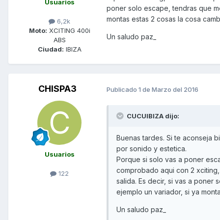
Usuarios
poner solo escape, tendras que mo
montas estas 2 cosas la cosa camb
6,2k
Moto:
XCITING 400i
Un saludo paz_
ABS
Ciudad:
IBIZA
CHISPA3
Publicado
1 de Marzo del 2016
CUCUIBIZA dijo:
Buenas tardes. Si te aconseja b
por sonido y estetica.
Usuarios
Porque si solo vas a poner esca
comprobado aqui con 2 xciting, 
122
salida. Es decir, si vas a pone
ejemplo un variador, si ya mont
Un saludo paz_