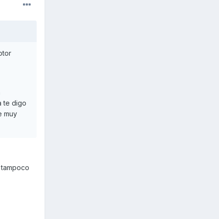
otor
a
a te digo
te muy
é tampoco