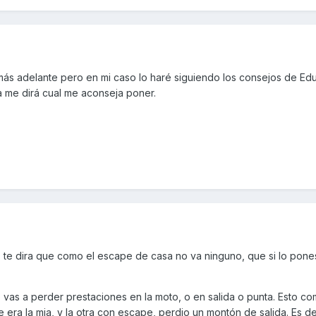
ás adelante pero en mi caso lo haré siguiendo los consejos de Ed
a me dirá cual me aconseja poner.
, te dira que como el escape de casa no va ninguno, que si lo pone
 vas a perder prestaciones en la moto, o en salida o punta. Esto 
e era la mia, y la otra con escape, perdio un montón de salida. Es dec