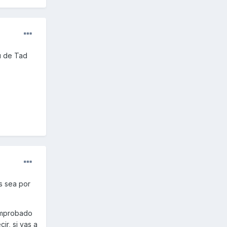
u de Tad
s sea por
comprobado
ir, si vas a