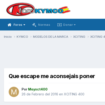
Foros
Normas
Donar
Inicio
KYMCO
MODELOS DE LA MARCA
XCITING
XCITING 
Que escape me aconsejais poner
Por
Moyxct400
26 de Febrero del 2016
en
XCITING 400