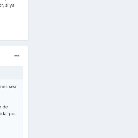
, si ya
ones sea
n de
ida, por