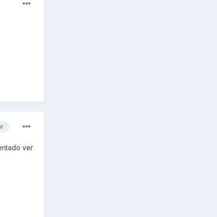
or
entado ver