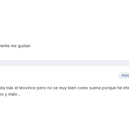
lmente me gustan
Aut
ta más el leovince pero no se muy bien como suena porque he int
 y malo....