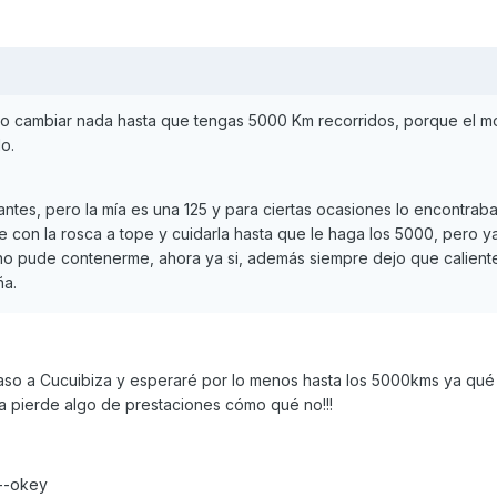
o cambiar nada hasta que tengas 5000 Km recorridos, porque el m
o.
tes, pero la mía es una 125 y para ciertas ocasiones lo encontrab
re con la rosca a tope y cuidarla hasta que le haga los 5000, pero y
 no pude contenerme, ahora ya si, además siempre dejo que calien
ña.
aso a Cucuibiza y esperaré por lo menos hasta los 5000kms ya qu
ma pierde algo de prestaciones cómo qué no!!!
 --okey