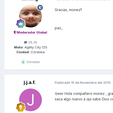
Gracias, monez!!
paz_
Moderador Global
28,3k
Moto:
Agility City 125
Ciudad:
Córdoba
Donador
j.j.a.f.
Publicado
15 de Noviembre del 2015
:beer Hola compañero monez , grac
saca algo nuevo a qui sabe Dios c