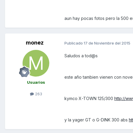
aun hay pocas fotos pero la 500 e
monez
Publicado
17 de Noviembre del 2015
Saludos a tod@s
este año tambien vienen con nove
Usuarios
263
kymco X-TOWN 125/300
http://w
y la yager GT o G-DINK 300 abs
h