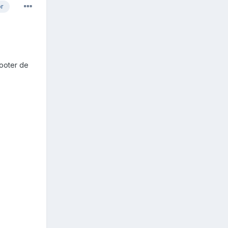
or
ooter de