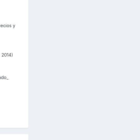
recios y
e 2014)
ndo_