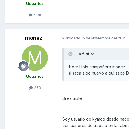
Usuarios
6,3k
monez
Publicado
15 de Noviembre del 2015
j.j.a.f. dijo:
:beer Hola compañero monez , g
si saca algo nuevo a qui sabe 
Usuarios
263
Si es triste
Soy usuario de kymco desde hace 
compañeros de trabajo en la fabri