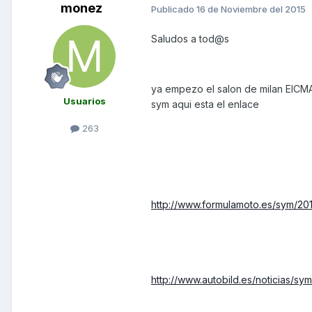
monez
Publicado
16 de Noviembre del 2015
Saludos a tod@s
ya empezo el salon de milan EICM
Usuarios
sym aqui esta el enlace
263
http://www.formulamoto.es/sym/20
http://www.autobild.es/noticias/