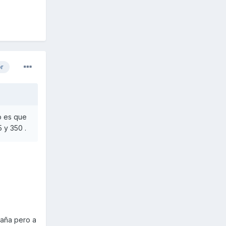
or
o es que
 y 350 .
paña pero a