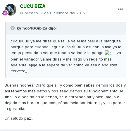
CUCUIBIZA
Publicado
17 de Diciembre del 2015
kymco400ibiza dijo:
cucuuuuu ya me diras que tal le va el malossi a la blanquita
porque para cuando llegue a los 5000 o asi con la mia ya le
tengo pensado a ver que tubo o variador le pongo
si va
bien el variador ya me diras y me hago un regalito mas
adelante jejeje a la espera de ver como va esa blanquita!!
cerveza_
Buenas noches. Claro que si, y como bien sabes iremos los dos y
asi tenemos mas datos y nos aseguramos su funcionamiento. Al
final lo e pedido en la tienda, se a enrollado muy bien, me lo a
dejado mas barato que comprándomelo por internet, y sin perder
la garantía.
Un saludo paz_