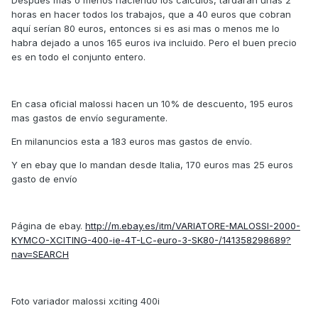
Después mas o menos haciendo los calculos, tardaran unas 2
horas en hacer todos los trabajos, que a 40 euros que cobran
aquí serían 80 euros, entonces si es asi mas o menos me lo
habra dejado a unos 165 euros iva incluido. Pero el buen precio
es en todo el conjunto entero.
En casa oficial malossi hacen un 10% de descuento, 195 euros
mas gastos de envío seguramente.
En milanuncios esta a 183 euros mas gastos de envío.
Y en ebay que lo mandan desde Italia, 170 euros mas 25 euros
gasto de envío
Página de ebay.
http://m.ebay.es/itm/VARIATORE-MALOSSI-2000-
KYMCO-XCITING-400-ie-4T-LC-euro-3-SK80-/141358298689?
nav=SEARCH
Foto variador malossi xciting 400i